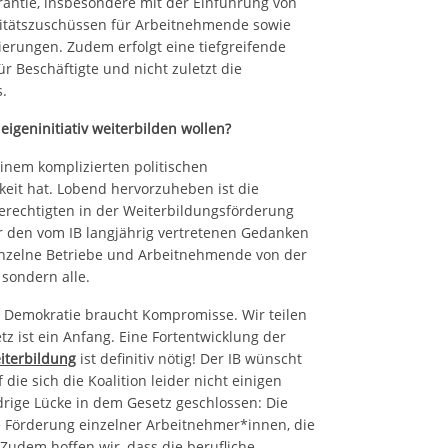
antie, insbesondere mit der Einführung von
litätszuschüssen für Arbeitnehmende sowie
ierungen. Zudem erfolgt eine tiefgreifende
r Beschäftigte und nicht zuletzt die
s.
eigeninitiativ weiterbilden wollen?
einem komplizierten politischen
eit hat. Lobend hervorzuheben ist die
erechtigten in der Weiterbildungsförderung
er den vom IB langjährig vertretenen Gedanken
 einzelne Betriebe und Arbeitnehmende von der
 sondern alle.
 Demokratie braucht Kompromisse. Wir teilen
tz ist ein Anfang. Eine Fortentwicklung der
iterbildung
ist definitiv nötig! Der IB wünscht
 die sich die Koalition leider nicht einigen
rige Lücke in dem Gesetz geschlossen: Die
 Förderung einzelner Arbeitnehmer*innen, die
. Zudem hoffen wir, dass die berufliche