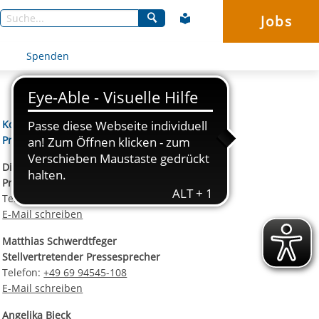
Jobs
Suchen
Spenden
Kontaktdaten unseres
Presseteams
Dirk Altbürger
Pressesprecher
Telefon:
+49 69 94545-107
E-Mail schreiben
Matthias Schwerdtfeger
Stellvertretender Pressesprecher
Telefon:
+49 69 94545-108
E-Mail schreiben
Angelika Bieck