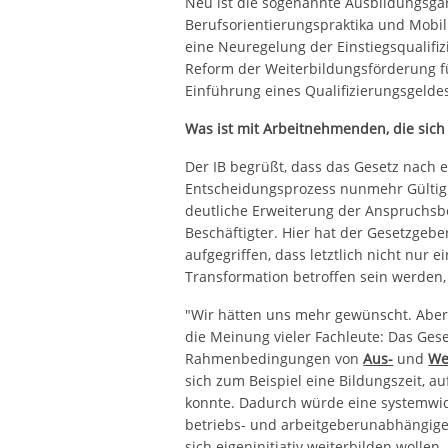
Neu ist die sogenannte Ausbildungsgar
Berufsorientierungspraktika und Mobi
eine Neuregelung der Einstiegsqualifiz
Reform der Weiterbildungsförderung fü
Einführung eines Qualifizierungsgelde
Was ist mit Arbeitnehmenden, die sich 
Der IB begrüßt, dass das Gesetz nach 
Entscheidungsprozess nunmehr Gültigk
deutliche Erweiterung der Anspruchsb
Beschäftigter. Hier hat der Gesetzgeb
aufgegriffen, dass letztlich nicht nur
Transformation betroffen sein werden,
"Wir hätten uns mehr gewünscht. Aber
die Meinung vieler Fachleute: Das Gese
Rahmenbedingungen von
Aus-
und
We
sich zum Beispiel eine Bildungszeit, auf
konnte. Dadurch würde eine systemwid
betriebs- und arbeitgeberunabhängige
sich eigeninitiativ weiterbilden wollen