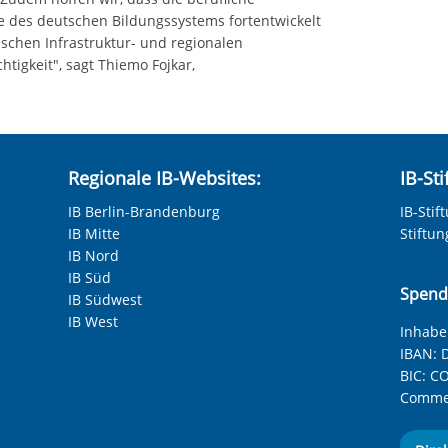
ule des deutschen Bildungssystems fortentwickelt
ischen Infrastruktur- und regionalen
htigkeit", sagt Thiemo Fojkar,
Regionale IB-Websites:
IB-St
IB Berlin-Brandenburg
IB-Stif
IB Mitte
Stiftu
IB Nord
IB Süd
Spend
IB Südwest
IB West
Inhaber
IBAN:
D
BIC:
CO
Commer