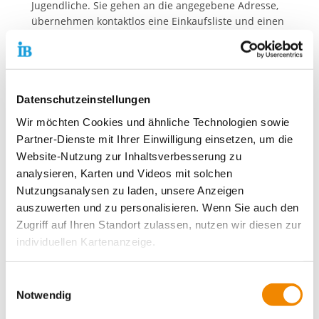
Jugendliche. Sie gehen an die angegebene Adresse,
übernehmen kontaktlos eine Einkaufsliste und einen
Umschlag mit Geld und übergeben dann hinterher
die Einkäufe, eine Quittung und das Restgeld -
selbstverständlich ebenfalls kontaktlos.
Mehr Infos zum Jugendzentrum FLASH finden Sie
Datenschutzeinstellungen
hier
.
Wir möchten Cookies und ähnliche Technologien sowie
Partner-Dienste mit Ihrer Einwilligung einsetzen, um die
Website-Nutzung zur Inhaltsverbesserung zu
Kontaktdaten unseres Presseteams
analysieren, Karten und Videos mit solchen
Nutzungsanalysen zu laden, unsere Anzeigen
Dirk Altbürger
Pressesprecher
auszuwerten und zu personalisieren. Wenn Sie auch den
Telefon:
+49 69 94545-107
Zugriff auf Ihren Standort zulassen, nutzen wir diesen zur
E-Mail schreiben
individuellen Kartenanzeige.
Matthias Schwerdtfeger
Soweit es für diese Zwecke erforderlich ist, erhalten
Stellvertretender Pressesprecher
Einwilligungsauswahl
unsere Partner Daten wie Ihre IP-Adresse und
Notwendig
Telefon:
+49 69 94545-108
verarbeiten diese zusammen mit Daten von anderen
E-Mail schreiben