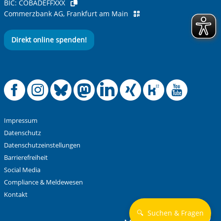
BIC:
COBADEFFXXX
Commerzbank AG, Frankfurt am Main
Direkt online spenden!
Offizielle Facebook
Offizielle Instag
Offizielle Blue
Offizielle M
Offizielle
Offiziel
Offiz
Off
Impressum
Datenschutz
Datenschutzeinstellungen
Barrierefreiheit
Social Media
Compliance & Meldewesen
Kontakt
🔍
Suchen & Fragen