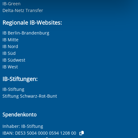
IB-Green
Funktionen sind. Diese Cookies setzen wir aufgrund
Delta-Netz Transfer
berechtigter Interessen und daher unabhängig von einer
Einwilligung.
Regionale IB-Websites:
IB Berlin-Brandenburg
IB Mitte
IB Nord
IB Süd
IB Südwest
IB West
IB-Stiftungen:
IB-Stiftung
Stiftung Schwarz-Rot-Bunt
Spendenkonto
Inhaber: IB-Stiftung
IBAN:
DE53 5004 0000 0594 1208 00