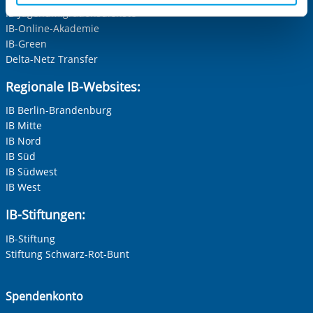
IB-Jugendmigrationsdienste
aufgerufenen und somit gewünschten Website-
IB-Online-Akademie
Funktionen sind. Diese Cookies setzen wir aufgrund
IB-Green
berechtigter Interessen und daher unabhängig von einer
Delta-Netz Transfer
Einwilligung.
Regionale IB-Websites:
IB Berlin-Brandenburg
IB Mitte
IB Nord
IB Süd
IB Südwest
IB West
IB-Stiftungen:
IB-Stiftung
Stiftung Schwarz-Rot-Bunt
Spendenkonto