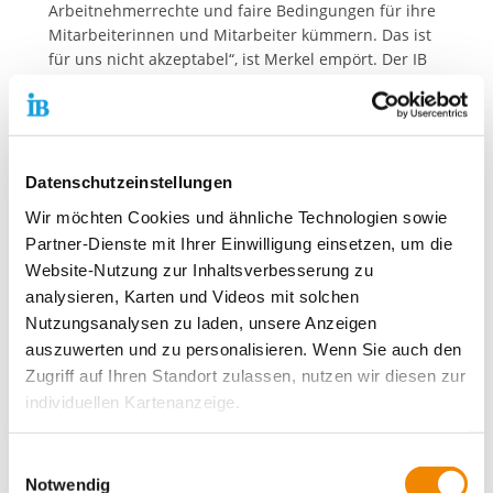
Arbeitnehmerrechte und faire Bedingungen für ihre
Mitarbeiterinnen und Mitarbeiter kümmern. Das ist
für uns nicht akzeptabel“, ist Merkel empört. Der IB
appelliert an das Bundesarbeitsministerium, sich des
Themas erneut anzunehmen und für die
Realisierung des Mindestlohns in der Aus- und
Weiterbildungsbranche auch in diesem Bereich zu
sorgen. „Für unseriöse Anbieter in der
Datenschutzeinstellungen
Bildungsbranche darf es kein Schlupfloch geben!“,
Wir möchten Cookies und ähnliche Technologien sowie
fordert Petra Merkel.
Partner-Dienste mit Ihrer Einwilligung einsetzen, um die
Website-Nutzung zur Inhaltsverbesserung zu
analysieren, Karten und Videos mit solchen
Kontaktdaten unseres Presseteams
Nutzungsanalysen zu laden, unsere Anzeigen
auszuwerten und zu personalisieren. Wenn Sie auch den
Dirk Altbürger
Pressesprecher
Zugriff auf Ihren Standort zulassen, nutzen wir diesen zur
Telefon:
+49 69 94545-107
individuellen Kartenanzeige.
E-Mail schreiben
Soweit es für diese Zwecke erforderlich ist, erhalten
Einwilligungsauswahl
Matthias Schwerdtfeger
unsere Partner Daten wie Ihre IP-Adresse und
Notwendig
Stellvertretender Pressesprecher