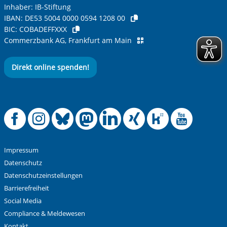
Inhaber: IB-Stiftung
IBAN:
DE53 5004 0000 0594 1208 00
BIC:
COBADEFFXXX
Commerzbank AG, Frankfurt am Main
Direkt online spenden!
Offizielle Facebook
Offizielle Instag
Offizielle Blue
Offizielle M
Offizielle
Offiziel
Offiz
Off
Impressum
Datenschutz
Datenschutzeinstellungen
Barrierefreiheit
Social Media
Compliance & Meldewesen
Kontakt