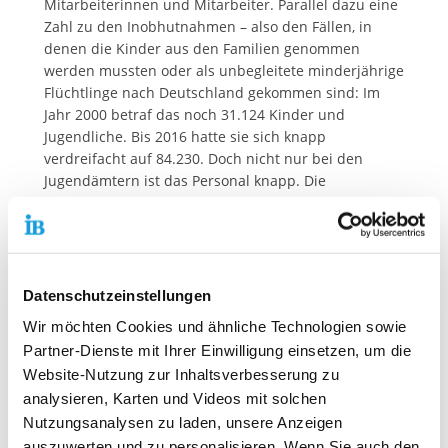
Mitarbeiterinnen und Mitarbeiter. Parallel dazu eine
Zahl zu den Inobhutnahmen – also den Fällen, in
denen die Kinder aus den Familien genommen
werden mussten oder als unbegleitete minderjährige
Flüchtlinge nach Deutschland gekommen sind: Im
Jahr 2000 betraf das noch 31.124 Kinder und
Jugendliche. Bis 2016 hatte sie sich knapp
verdreifacht auf 84.230. Doch nicht nur bei den
Jugendämtern ist das Personal knapp. Die
Erziehungshilfen sind das zweitstärkste Umsatzfeld
des IB, doch auch der IB findet nicht genug
Mitarbeiterinnen und Mitarbeiter, um den
gestiegenen Anforderungen gerecht werden zu
können. Das liegt auch am Geld. Die Kommunen
Datenschutzeinstellungen
kalkulieren hier sehr knapp. "Das Wohl der
Wir möchten Cookies und ähnliche Technologien sowie
heranwachsenden Generation muss uns allen am
Partner-Dienste mit Ihrer Einwilligung einsetzen, um die
Herzen liegen. Wir werden deshalb dieses Thema an
Website-Nutzung zur Inhaltsverbesserung zu
die Entscheider in Politik und Gesellschaft
analysieren, Karten und Videos mit solchen
herantragen und dafür werben, dass die Zukunft der
Kinder und Jugendlichen nicht durch Sparen an der
Nutzungsanalysen zu laden, unsere Anzeigen
falschen Stelle gefährdet wird", so der IB-
auszuwerten und zu personalisieren. Wenn Sie auch den