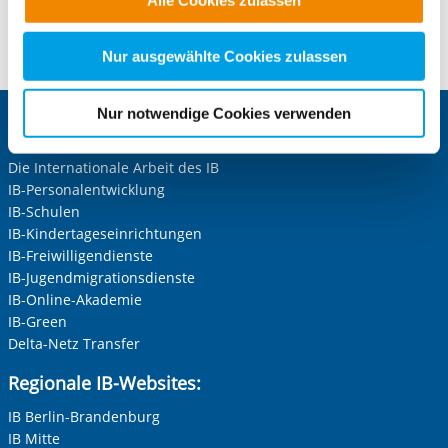
alle Cookie-Kategorien auswählen. Sie können mittels
nachfolgender Buttons über Ihre Einwilligung für diese
Kontaktformular öffnen
Zwecke entscheiden und Ihre erteilte Einwilligung stets
Nur ausgewählte Cookies zulassen
für die Zukunft widerrufen. Bitte beachten Sie: Ihre
etwaige Einwilligung erstreckt sich nicht auf notwendige
Nur notwendige Cookies verwenden
Cookies, die erforderlich zur Bereitstellung der von Ihnen
Zentrale IB-Websites:
aufgerufenen und somit gewünschten Website-
Die Internationale Arbeit des IB
Funktionen sind. Diese Cookies setzen wir aufgrund
IB-Personalentwicklung
berechtigter Interessen und daher unabhängig von einer
IB-Schulen
Einwilligung.
IB-Kindertageseinrichtungen
IB-Freiwilligendienste
IB-Jugendmigrationsdienste
IB-Online-Akademie
IB-Green
Delta-Netz Transfer
Regionale IB-Websites:
IB Berlin-Brandenburg
IB Mitte