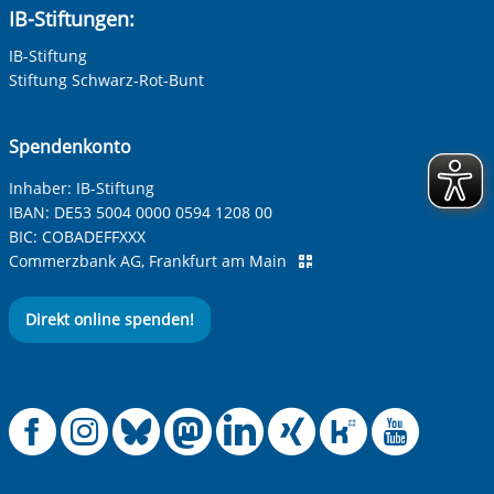
IB-Stiftungen:
IB-Stiftung
Stiftung Schwarz-Rot-Bunt
Spendenkonto
Inhaber: IB-Stiftung
IBAN:
DE53 5004 0000 0594 1208 00
BIC:
COBADEFFXXX
Commerzbank AG, Frankfurt am Main
Direkt online spenden!
Offizielle Facebook
Offizielle Instag
Offizielle Blue
Offizielle M
Offizielle
Offiziel
Offiz
Off