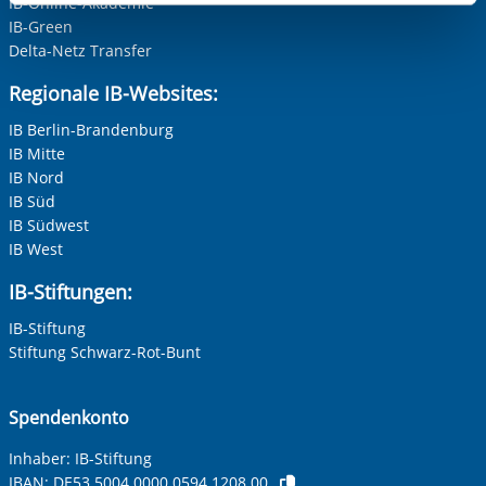
IB-Online-Akademie
aufgerufenen und somit gewünschten Website-
IB-Green
Funktionen sind. Diese Cookies setzen wir aufgrund
Delta-Netz Transfer
berechtigter Interessen und daher unabhängig von einer
Einwilligung.
Regionale IB-Websites:
IB Berlin-Brandenburg
IB Mitte
IB Nord
IB Süd
IB Südwest
IB West
IB-Stiftungen:
IB-Stiftung
Stiftung Schwarz-Rot-Bunt
Spendenkonto
Inhaber: IB-Stiftung
IBAN:
DE53 5004 0000 0594 1208 00