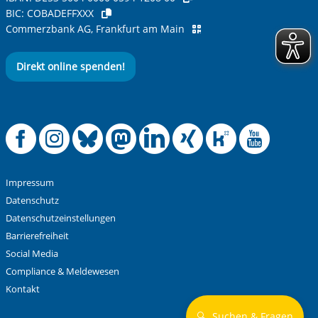
BIC:
COBADEFFXXX
Commerzbank AG, Frankfurt am Main
Direkt online spenden!
Offizielle Facebook
Offizielle Instag
Offizielle Blue
Offizielle M
Offizielle
Offiziel
Offiz
Off
Impressum
Datenschutz
Datenschutzeinstellungen
Barrierefreiheit
Social Media
Compliance & Meldewesen
Kontakt
🔍
Suchen & Fragen