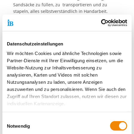
Sandsäcke zu füllen, zu transportieren und zu
stapeln, alles selbstverständlich in Handarbeit.
Abgesehen von einem kleinen Mittagsimbiss wurde
diese Aufgabe sechs Stunden am Stück mit großem
körperlichen Einsatz bewältigt. Zur Seite standen
auch Mitglieder der Feuerwehr und des THW,
Datenschutzeinstellungen
Bundeswehrsoldaten, Studenten, Polizisten und viele
Privatleute.
Wir möchten Cookies und ähnliche Technologien sowie
Partner-Dienste mit Ihrer Einwilligung einsetzen, um die
Website-Nutzung zur Inhaltsverbesserung zu
Kontaktdaten unseres Presseteams
analysieren, Karten und Videos mit solchen
Nutzungsanalysen zu laden, unsere Anzeigen
Dirk Altbürger
auszuwerten und zu personalisieren. Wenn Sie auch den
Pressesprecher
Zugriff auf Ihren Standort zulassen, nutzen wir diesen zur
Telefon:
+49 69 94545-107
individuellen Kartenanzeige.
E-Mail schreiben
Matthias Schwerdtfeger
Soweit es für diese Zwecke erforderlich ist, erhalten
Einwilligungsauswahl
Stellvertretender Pressesprecher
unsere Partner Daten wie Ihre IP-Adresse und
Notwendig
Telefon:
+49 69 94545-108
verarbeiten diese zusammen mit Daten von anderen