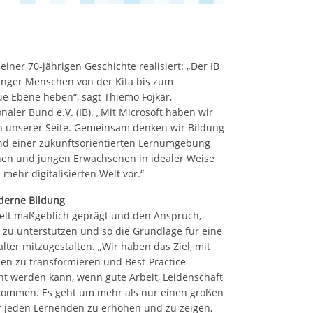
 seiner 70-jährigen Geschichte realisiert: „Der IB
nger Menschen von der Kita bis zum
e Ebene heben“, sagt Thiemo Fojkar,
naler Bund e.V. (IB). „Mit Microsoft haben wir
n unserer Seite. Gemeinsam denken wir Bildung
nd einer zukunftsorientierten Lernumgebung
ichen und jungen Erwachsenen in idealer Weise
ehr digitalisierten Welt vor.“
oderne Bildung
Welt maßgeblich geprägt und den Anspruch,
e zu unterstützen und so die Grundlage für eine
lter mitzugestalten. „Wir haben das Ziel, mit
en zu transformieren und Best-Practice-
cht werden kann, wenn gute Arbeit, Leidenschaft
ommen. Es geht um mehr als nur einen großen
r jeden Lernenden zu erhöhen und zu zeigen,