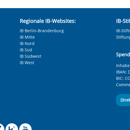
Regionale IB-Websites:
IB-St
IB Berlin-Brandenburg
IB-Stif
IB Mitte
Stiftu
IB Nord
IB Süd
Spend
IB Südwest
IB West
Inhaber
IBAN:
D
BIC:
CO
Commer
Dire
 Facebook-Seite des Int
le Instagram-Seite des
elle BlueSky-Seite des
izielle Mastodon-Seite
ffizielle LinkedIn-Seit
Offizielle Xing-Seite
Offizielle Kununu-
Offizieller YouT