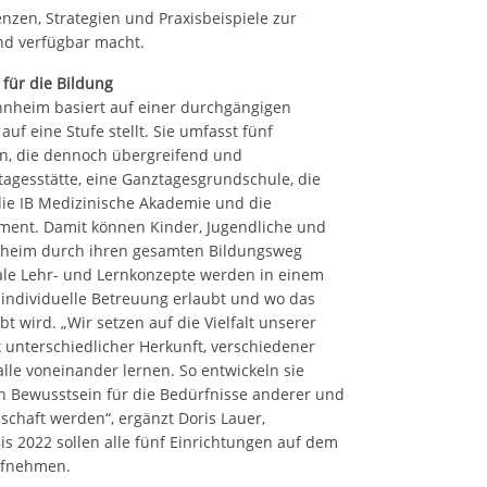
zen, Strategien und Praxisbeispiele zur
nd verfügbar macht.
ür die Bildung
heim basiert auf einer durchgängigen
auf eine Stufe stellt. Sie umfasst fünf
en, die dennoch übergreifend und
tagesstätte, eine Ganztagesgrundschule, die
die IB Medizinische Akademie und die
ment. Damit können Kinder, Jugendliche und
heim durch ihren gesamten Bildungsweg
tale Lehr- und Lernkonzepte werden in einem
 individuelle Betreuung erlaubt und wo das
t wird. „Wir setzen auf die Vielfalt unserer
unterschiedlicher Herkunft, verschiedener
le voneinander lernen. So entwickeln sie
 Bewusstsein für die Bedürfnisse anderer und
schaft werden“, ergänzt Doris Lauer,
is 2022 sollen alle fünf Einrichtungen auf dem
ufnehmen.