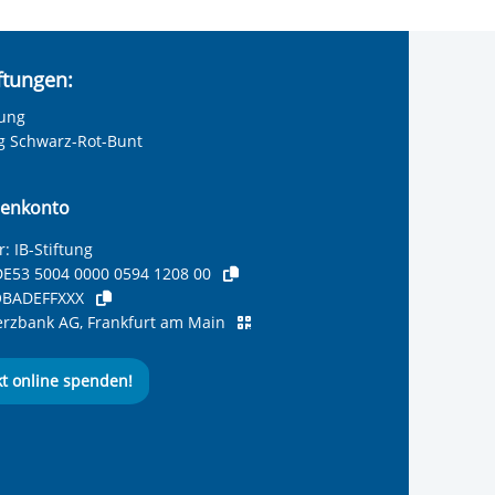
iftungen:
tung
ng Schwarz-Rot-Bunt
enkonto
: IB-Stiftung
E53 5004 0000 0594 1208 00
BADEFFXXX
zbank AG, Frankfurt am Main
kt online spenden!
ernationalen Bund
 Internationalen Bund
 Internationalen Bund
 des Internationalen B
e des Internationalen 
 des Internationalen Bu
Seite des International
ube-Kanal des Internat