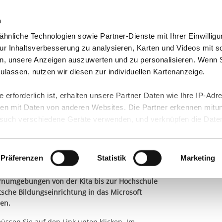
n
hnliche Technologien sowie Partner-Dienste mit Ihrer Einwilligu
orte & Angebote
Presse & Themen
Jobs & Karriere
r Inhaltsverbesserung zu analysieren, Karten und Videos mit s
n, unsere Anzeigen auszuwerten und zu personalisieren. Wenn 
 zulassen, nutzen wir diesen zur individuellen Kartenanzeige.
 erforderlich ist, erhalten unsere Partner Daten wie Ihre IP-Adr
nternationaler Bund
n mit Daten von anderen Websites. Die Partner erkennen mitun
uch verschiedene Geräte verwenden, und verknüpfen die Date
narbeit für
kann die Datenübertragung in Drittländer (insb. die USA) nicht
rt ist kein der EU gleichwertiges Datenschutzniveau gewährlei
g
hre Daten führen kann.
Präferenzen
Statistik
Marketing
– Der IB Campus Mannheim, das neueste und
 in unseren
Datenschutzhinweisen
und in unserer
Cookie-Über
Lernumgebungen von der Kita bis zur Hochschule
site-Funktionen für diese Zwecke aktiviert sind, müssen Sie al
utsche Bildungseinrichtung in das Microsoft
en.
können mittels nachfolgender Buttons über Ihre Einwilligung für
 erteilte Einwilligung stets für die Zukunft widerrufen. Bitte be
ssen Sie auf den Link unten klicken. Im