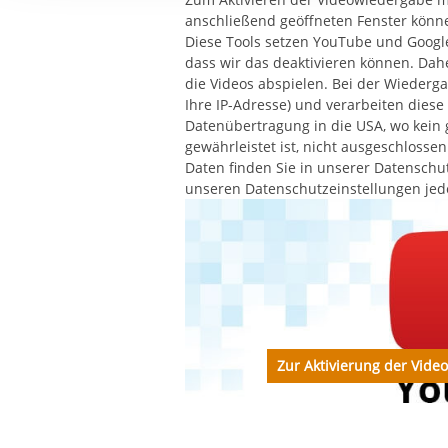
Ihre etwaige Einwilligung e
anschließend geöffneten Fenster könne
der von Ihnen aufgerufene
Diese Tools setzen YouTube und Google
aufgrund berechtigter Inte
dass wir das deaktivieren können. Dahe
die Videos abspielen. Bei der Wiederg
Ihre IP-Adresse) und verarbeiten dies
Datenübertragung in die USA, wo kein
gewährleistet ist, nicht ausgeschlosse
Daten finden Sie in unserer Datenschut
unseren Datenschutzeinstellungen jed
Zur Aktivierung der Vide