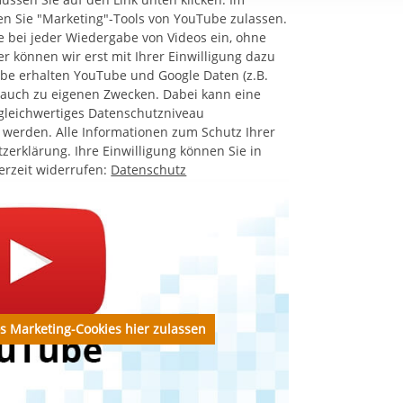
rstreckt sich nicht auf notwendige Cookies, die erforderlich zur B
n Sie "Marketing"-Tools von YouTube zulassen.
n und somit gewünschten Website-Funktionen sind. Diese Cooki
 bei jeder Wiedergabe von Videos ein, ohne
ressen und daher unabhängig von einer Einwilligung.
r können wir erst mit Ihrer Einwilligung dazu
abe erhalten YouTube und Google Daten (z.B.
e auch zu eigenen Zwecken. Dabei kann eine
 gleichwertiges Datenschutzniveau
n werden. Alle Informationen zum Schutz Ihrer
zerklärung. Ihre Einwilligung können Sie in
erzeit widerrufen:
Datenschutz
os Marketing-Cookies hier zulassen