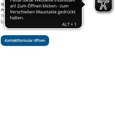
ereitstellung
Stellvertretende
es setzen wir
Pressesprecherin
Telefon:
+49 69 94545-126
E-Mail schreiben
Kontaktformular öffnen