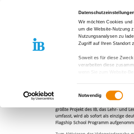
Springe zum Inhalt
Datenschutzeinstellunge
Wir möchten Cookies und ä
Über uns
Stand
um die Website-Nutzung zu
Nutzungsanalysen zu lade
Zugriff auf Ihren Standort
22.11.2018
Soweit es für diese Zwecke
Microsoft und I
verarbeiten diese zusamme
wenn Sie zum Website-Bes
starten Zusamme
geräteübergreifend. Dabei 
ausgeschlossen werden. Do
moderne Bildun
Einwilligungsauswahl
zusätzlichen Risiken für I
Notwendig
Berlin/Frankfurt, 22. November 2018 
Weitere Details finden Sie
größte Projekt des IB, das Lehr- und 
Sie möchten, dass alle Web
umfasst, wird ab sofort als einzige de
Flagship School Programm aufgenomm
Kategorien auswählen. Sie 
Zwecke entscheiden und Ihre
Zum Aktivieren der Videowiedergabe mü