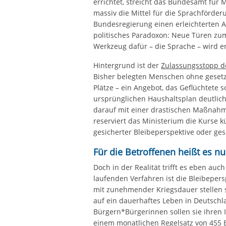
errichtet, streicht das Bundesamt für 
massiv die Mittel für die Sprachförder
Bundesregierung einen erleichterten A
politisches Paradoxon: Neue Türen zum
Werkzeug dafür – die Sprache – wird e
Hintergrund ist der
Zulassungsstopp de
Bisher belegten Menschen ohne gesetzl
Plätze – ein Angebot, das Geflüchtete s
ursprünglichen Haushaltsplan deutlich
darauf mit einer drastischen Maßnahm
reserviert das Ministerium die Kurse k
gesicherter Bleibeperspektive oder ges
Für die Betroffenen heißt es nu
Doch in der Realität trifft es eben au
laufenden Verfahren ist die Bleibepers
mit zunehmender Kriegsdauer stellen 
auf ein dauerhaftes Leben in Deutsch
Bürgern*Bürgerinnen sollen sie ihren I
einem monatlichen Regelsatz von 455 