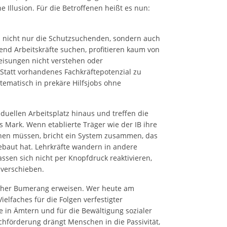
e Illusion. Für die Betroffenen heißt es nun:
d nicht nur die Schutzsuchenden, sondern auch
nd Arbeitskräfte suchen, profitieren kaum von
eisungen nicht verstehen oder
Statt vorhandenes Fachkräftepotenzial zu
tematisch in prekäre Hilfsjobs ohne
iduellen Arbeitsplatz hinaus und treffen die
 Mark. Wenn etablierte Träger wie der IB ihre
hen müssen, bricht ein System zusammen, das
gebaut hat. Lehrkräfte wandern in andere
ssen sich nicht per Knopfdruck reaktivieren,
t verschieben.
lischer Bumerang erweisen. Wer heute am
elfaches für die Folgen verfestigter
te in Ämtern und für die Bewältigung sozialer
hförderung drängt Menschen in die Passivität,