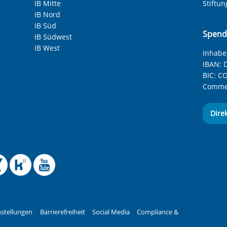
IB Mitte
Stiftu
IB Nord
IB Süd
Spend
IB Südwest
IB West
Inhaber
IBAN:
D
BIC:
CO
Commer
Dire
 Facebook-Seite des Int
le Instagram-Seite des
elle BlueSky-Seite des
izielle Mastodon-Seite
ffizielle LinkedIn-Seit
Offizielle Xing-Seite
Offizielle Kununu-
Offizieller YouT
stellungen
Barrierefreiheit
Social Media
Compliance &