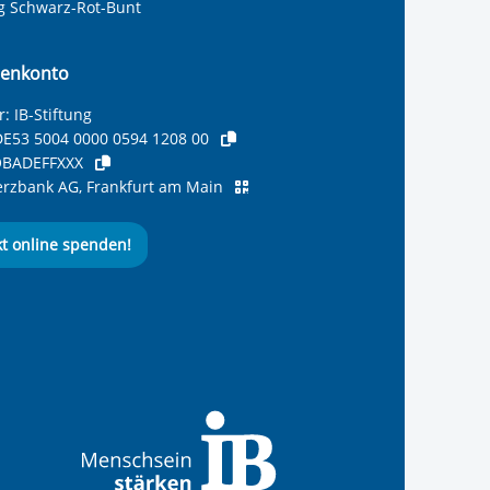
ng Schwarz-Rot-Bunt
enkonto
: IB-Stiftung
E53 5004 0000 0594 1208 00
BADEFFXXX
zbank AG, Frankfurt am Main
kt online spenden!
ernationalen Bund
 Internationalen Bund
 Internationalen Bund
 des Internationalen B
e des Internationalen 
 des Internationalen Bu
Seite des International
ube-Kanal des Internat