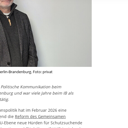
rstreckt sich nicht auf notwendige Cookies, die erforderlich zur B
n und somit gewünschten Website-Funktionen sind. Diese Cooki
ressen und daher unabhängig von einer Einwilligung.
erlin-Brandenburg. Foto: privat
s Politische Kommunikation beim
enburg und war viele Jahre beim IB als
tätig.
nspolitik hat im Februar 2026 eine
end die
Reform des Gemeinsamen
EU-Ebene neue Hürden für Schutzsuchende