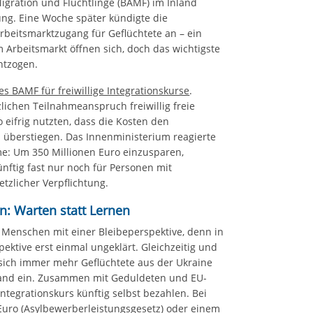
Migration und Flüchtlinge (BAMF) im Inland
ung. Eine Woche später kündigte die
rbeitsmarktzugang für Geflüchtete an – ein
 Arbeitsmarkt öffnen sich, doch das wichtigste
ntzogen.
s BAMF für freiwillige Integrationskurse
.
ichen Teilnahmeanspruch freiwillig freie
o eifrig nutzten, dass die Kosten den
 überstiegen. Das Innenministerium reagierte
e: Um 350 Millionen Euro einzusparen,
ünftig fast nur noch für Personen mit
etzlicher Verpflichtung.
n: Warten statt Lernen
ch Menschen mit einer Bleibeperspektive, denn in
pektive erst einmal ungeklärt. Gleichzeitig und
sich immer mehr Geflüchtete aus der Ukraine
land ein. Zusammen mit Geduldeten und EU-
ntegrationskurs künftig selbst bezahlen. Bei
Euro (Asylbewerberleistungsgesetz) oder einem