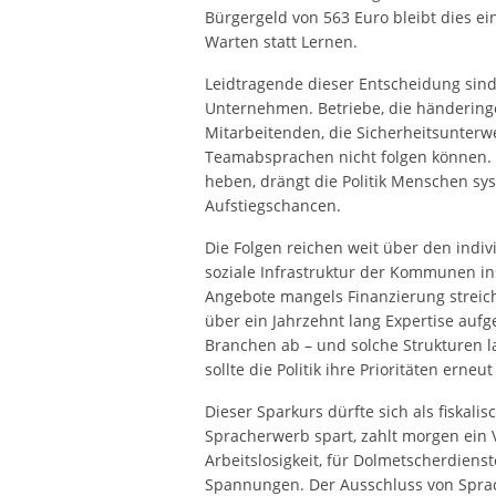
Bürgergeld von 563 Euro bleibt dies ein
Warten statt Lernen.
Leidtragende dieser Entscheidung sin
Unternehmen. Betriebe, die händeringe
Mitarbeitenden, die Sicherheitsunterw
Teamabsprachen nicht folgen können. 
heben, drängt die Politik Menschen sys
Aufstiegschancen.
Die Folgen reichen weit über den indiv
soziale Infrastruktur der Kommunen ins
Angebote mangels Finanzierung streic
über ein Jahrzehnt lang Expertise auf
Branchen ab – und solche Strukturen la
sollte die Politik ihre Prioritäten erneu
Dieser Sparkurs dürfte sich als fiska
Spracherwerb spart, zahlt morgen ein Vi
Arbeitslosigkeit, für Dolmetscherdiens
Spannungen. Der Ausschluss von Sprac