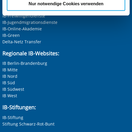
etwaige Einwilligung erstreckt sich nicht auf notwendige
IB-Schulen
Nur notwendige Cookies verwenden
Cookies, die erforderlich zur Bereitstellung der von Ihnen
IB-Kindertageseinrichtungen
aufgerufenen und somit gewünschten Website-
IB-Freiwilligendienste
Funktionen sind. Diese Cookies setzen wir aufgrund
IB-Jugendmigrationsdienste
IB-Online-Akademie
berechtigter Interessen und daher unabhängig von einer
IB-Green
Einwilligung.
Delta-Netz Transfer
Regionale IB-Websites:
IB Berlin-Brandenburg
IB Mitte
IB Nord
IB Süd
IB Südwest
IB West
IB-Stiftungen:
IB-Stiftung
Stiftung Schwarz-Rot-Bunt