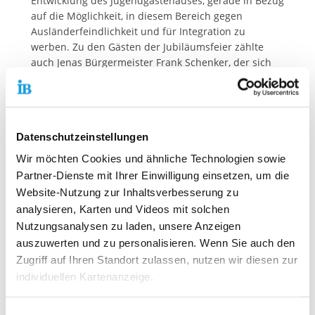
Entwicklung des Jugendgästehauses, gerade in Bezug
auf die Möglichkeit, in diesem Bereich gegen
Ausländerfeindlichkeit und für Integration zu
werben. Zu den Gästen der Jubiläumsfeier zählte
auch Jenas Bürgermeister Frank Schenker, der sich
über die bauliche Entwicklung vor Ort informierte.
Dabei machte er auch keinen Hehl daraus, dass ein
weiterer Schritt für die Sanierung des
Jugendgästehauses anzustreben ist, da durch die
Datenschutzeinstellungen
Belegung aus vielen Ländern dieser Erde eine
entscheidende Voraussetzung gegeben ist, Jena nicht
Wir möchten Cookies und ähnliche Technologien sowie
nur in Thüringen und Deutschland, sondern europa-
Partner-Dienste mit Ihrer Einwilligung einsetzen, um die
und weltweit zu vermarkten.
Website-Nutzung zur Inhaltsverbesserung zu
analysieren, Karten und Videos mit solchen
Nutzungsanalysen zu laden, unsere Anzeigen
Kontaktdaten unseres Presseteams
auszuwerten und zu personalisieren. Wenn Sie auch den
Zugriff auf Ihren Standort zulassen, nutzen wir diesen zur
Dirk Altbürger
individuellen Kartenanzeige.
Pressesprecher
Telefon:
+49 69 94545-107
Soweit es für diese Zwecke erforderlich ist, erhalten
E-Mail schreiben
Einwilligungsauswahl