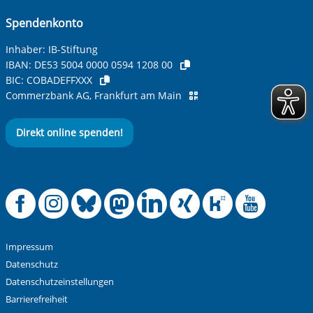
Spendenkonto
Inhaber: IB-Stiftung
IBAN:
DE53 5004 0000 0594 1208 00
BIC:
COBADEFFXXX
Commerzbank AG, Frankfurt am Main
Direkt online spenden!
Offizielle Facebook
Offizielle Instag
Offizielle Blue
Offizielle M
Offizielle
Offiziel
Offiz
Off
Impressum
Datenschutz
Datenschutzeinstellungen
Barrierefreiheit