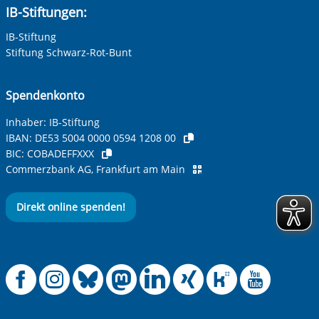
IB-Stiftungen:
IB-Stiftung
Stiftung Schwarz-Rot-Bunt
Spendenkonto
Inhaber: IB-Stiftung
IBAN:
DE53 5004 0000 0594 1208 00
BIC:
COBADEFFXXX
Commerzbank AG, Frankfurt am Main
Direkt online spenden!
Offizielle Facebook
Offizielle Instag
Offizielle Blue
Offizielle M
Offizielle
Offiziel
Offiz
Off