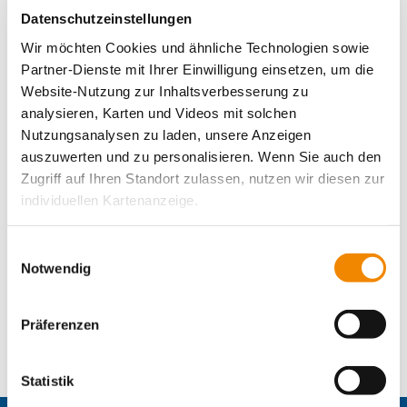
Datenschutzeinstellungen
Dirk Altbürger
Pressesprecher
Wir möchten Cookies und ähnliche Technologien sowie
Telefon:
+49 69 94545-107
Partner-Dienste mit Ihrer Einwilligung einsetzen, um die
E-Mail schreiben
Website-Nutzung zur Inhaltsverbesserung zu
analysieren, Karten und Videos mit solchen
Matthias Schwerdtfeger
Nutzungsanalysen zu laden, unsere Anzeigen
Stellvertretender Pressesprecher
auszuwerten und zu personalisieren. Wenn Sie auch den
Telefon:
+49 69 94545-108
Zugriff auf Ihren Standort zulassen, nutzen wir diesen zur
E-Mail schreiben
individuellen Kartenanzeige.
Angelika Bieck
Stellvertretende Pressesprecherin
Soweit es für diese Zwecke erforderlich ist, erhalten
Einwilligungsauswahl
Telefon:
+49 69 94545-126
unsere Partner Daten wie Ihre IP-Adresse und
Notwendig
E-Mail schreiben
verarbeiten diese zusammen mit Daten von anderen
Websites. Die Partner erkennen mitunter auch, wenn Sie
Präferenzen
zum Website-Besuch verschiedene Geräte verwenden,
Kontaktformular öffnen
und verknüpfen die Daten geräteübergreifend. Dabei
kann die Datenübertragung in Drittländer (insb. die USA)
Statistik
nicht ausgeschlossen werden. Dort ist kein der EU