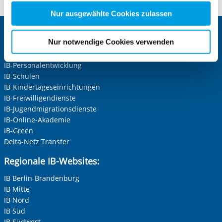
nachfolgender Buttons über Ihre Einwilligung für diese
Zwecke entscheiden und Ihre erteilte Einwilligung stets
Nur ausgewählte Cookies zulassen
für die Zukunft widerrufen. Bitte beachten Sie: Ihre
Zentrale IB-Websites:
etwaige Einwilligung erstreckt sich nicht auf notwendige
Nur notwendige Cookies verwenden
Cookies, die erforderlich zur Bereitstellung der von Ihnen
Die Internationale Arbeit des IB
aufgerufenen und somit gewünschten Website-
IB-Personalentwicklung
Funktionen sind. Diese Cookies setzen wir aufgrund
IB-Schulen
berechtigter Interessen und daher unabhängig von einer
IB-Kindertageseinrichtungen
Einwilligung.
IB-Freiwilligendienste
IB-Jugendmigrationsdienste
IB-Online-Akademie
IB-Green
Delta-Netz Transfer
Regionale IB-Websites:
IB Berlin-Brandenburg
IB Mitte
IB Nord
IB Süd
IB Südwest