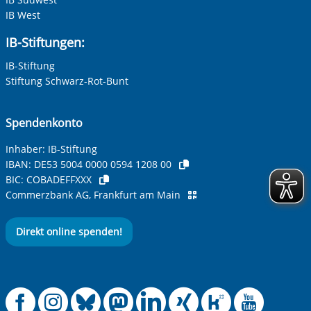
IB West
IB-Stiftungen:
IB-Stiftung
Stiftung Schwarz-Rot-Bunt
Spendenkonto
Inhaber: IB-Stiftung
IBAN:
DE53 5004 0000 0594 1208 00
BIC:
COBADEFFXXX
Commerzbank AG, Frankfurt am Main
Direkt online spenden!
Offizielle Facebook
Offizielle Instag
Offizielle Blue
Offizielle M
Offizielle
Offiziel
Offiz
Off