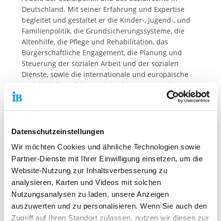
Deutschland. Mit seiner Erfahrung und Expertise
begleitet und gestaltet er die Kinder-, Jugend-, und
Familienpolitik, die Grundsicherungssysteme, die
Altenhilfe, die Pflege und Rehabilitation, das
Bürgerschaftliche Engagement, die Planung und
Steuerung der sozialen Arbeit und der sozialen
Dienste, sowie die internationale und europäische
Sozialpolitik und das Sozialrecht. Der Deutsche
Verein hat rund 2.000 Mitglieder, darunter
Kommunen, die Freie Wohlfahrtspflege, die
Wissenschaft, Einzelpersonen und zahlreiche weitere
Akteure aus dem sozialen Bereich. Er ist
Datenschutzeinstellungen
überparteilich und weltanschaulich neutral, und
Wir möchten Cookies und ähnliche Technologien sowie
arbeitet konsensorientiert. Mit seinen Publikationen
Partner-Dienste mit Ihrer Einwilligung einsetzen, um die
und Fachveranstaltungen informiert er regelmäßig
Website-Nutzung zur Inhaltsverbesserung zu
über aktuelle soziale Entwicklungen.
analysieren, Karten und Videos mit solchen
Der IB ist seit 15 Jahren Mitglied im Deutschen
Nutzungsanalysen zu laden, unsere Anzeigen
Verein.
auszuwerten und zu personalisieren. Wenn Sie auch den
Zugriff auf Ihren Standort zulassen, nutzen wir diesen zur