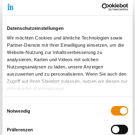
Unterstützung bekommen sollten, die es gibt, zumal
wenn von ihnen nicht nur Gefahr für andere,
sondern auch für sich selbst ausgeht.
Datenschutzeinstellungen
Wir möchten Cookies und ähnliche Technologien sowie
Kontaktdaten unseres Presseteams
Partner-Dienste mit Ihrer Einwilligung einsetzen, um die
Website-Nutzung zur Inhaltsverbesserung zu
Dirk Altbürger
Pressesprecher
analysieren, Karten und Videos mit solchen
Telefon:
+49 69 94545-107
Nutzungsanalysen zu laden, unsere Anzeigen
E-Mail schreiben
auszuwerten und zu personalisieren. Wenn Sie auch den
Zugriff auf Ihren Standort zulassen, nutzen wir diesen zur
Matthias Schwerdtfeger
individuellen Kartenanzeige.
Stellvertretender Pressesprecher
Telefon:
+49 69 94545-108
Soweit es für diese Zwecke erforderlich ist, erhalten
E-Mail schreiben
Einwilligungsauswahl
unsere Partner Daten wie Ihre IP-Adresse und
Notwendig
Angelika Bieck
verarbeiten diese zusammen mit Daten von anderen
Stellvertretende Pressesprecherin
Websites. Die Partner erkennen mitunter auch, wenn Sie
Telefon:
+49 69 94545-126
Präferenzen
zum Website-Besuch verschiedene Geräte verwenden,