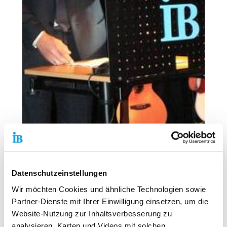
Am 29. November 2012 ist die JugendKulturWerkstatt
(JuKuWe) des IB in Pirmasens eröffnet worden.
Datenschutzeinstellungen
„KULTUR von Anfang an – KULTUR für alle“ soll als
Wir möchten Cookies und ähnliche Technologien sowie
Leitidee der JugendKulturWerkstatt Pirmasens
soziales Lernen und kulturelle Bildung verknüpfen.
Partner-Dienste mit Ihrer Einwilligung einsetzen, um die
Ziel ist dabei die Förderung des Zugangs zu
Website-Nutzung zur Inhaltsverbesserung zu
kultureller Bildung für alle Pirmasenser Kinder- und
analysieren, Karten und Videos mit solchen