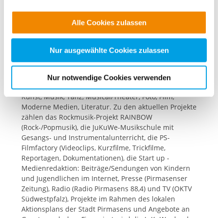
Übersicht
. Wenn Sie möchten, dass alle Website-
offenen Kinder- und Jugendarbeit und Jugendhilfe,
Funktionen für diese Zwecke aktiviert sind, müssen Sie
die intensive Kooperation mit Kindertagesstätten
Alle Cookies zulassen
und Schulen, die Einbeziehung deutsch-
alle Cookie-Kategorien auswählen. Sie können mittels
französischer und internationaler Begegnung und
nachfolgender Buttons über Ihre Einwilligung für diese
die Aktivierung und Förderung des ehrenamtlichen
Zwecke entscheiden und Ihre erteilte Einwilligung stets
Nur ausgewählte Cookies zulassen
Engagements Zielgruppen sind Kinder, Jugendliche
für die Zukunft widerrufen. Bitte beachten Sie: Ihre
und junge Erwachsene aus der Südwestpfalz; in
etwaige Einwilligung erstreckt sich nicht auf notwendige
Einzelprojekten auch generationsübergreifende
Nur notwendige Cookies verwenden
Cookies, die erforderlich zur Bereitstellung der von Ihnen
Ansätze Angebote gibt es in den Sparten Bildende
aufgerufenen und somit gewünschten Website-
Kunst, Musik, Tanz, Musical/Theater, Foto, Film,
Moderne Medien, Literatur. Zu den aktuellen Projekte
Funktionen sind. Diese Cookies setzen wir aufgrund
zählen das Rockmusik-Projekt RAINBOW
berechtigter Interessen und daher unabhängig von einer
(Rock-/Popmusik), die JuKuWe-Musikschule mit
Einwilligung.
Gesangs- und Instrumentalunterricht, die PS-
Filmfactory (Videoclips, Kurzfilme, Trickfilme,
Reportagen, Dokumentationen), die Start up -
Medienredaktion: Beiträge/Sendungen von Kindern
und Jugendlichen im Internet, Presse (Pirmasenser
Zeitung), Radio (Radio Pirmasens 88,4) und TV (OKTV
Südwestpfalz), Projekte im Rahmen des lokalen
Aktionsplans der Stadt Pirmasens und Angebote an