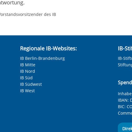
antwortung.
Vorstandsvorsitzender des IB
Regionale IB-Websites:
IB-St
IB Berlin-Brandenburg
IB-Stif
IB Mitte
Stiftu
IB Nord
IB Süd
Spend
IB Südwest
IB West
Inhaber
IBAN:
D
BIC:
CO
Commer
Dire