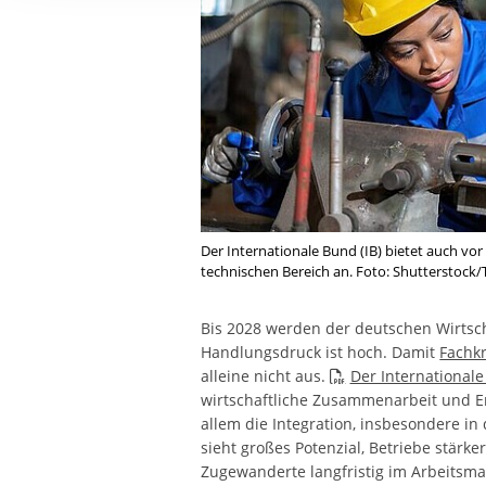
Ihre etwaige Einwilligung e
der von Ihnen aufgerufene
aufgrund berechtigter Inte
Der Internationale Bund (IB) bietet auch vo
technischen Bereich an. Foto: Shutterstock
Bis 2028 werden der deutschen Wirtsc
Handlungsdruck ist hoch. Damit
Fachk
alleine nicht aus.
Der Internationale
wirtschaftliche Zusammenarbeit und En
allem die Integration, insbesondere in
sieht großes Potenzial, Betriebe stärke
Zugewanderte langfristig im Arbeitsmar