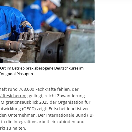
rstreckt sich nicht auf notwendige Cookies, die erforderlich zur B
n und somit gewünschten Website-Funktionen sind. Diese Cooki
ressen und daher unabhängig von einer Einwilligung.
r Ort im Betrieb praxisbezogene Deutschkurse im
/Tongpool Piasupun
haft
rund 768.000 Fachkräfte
fehlen, der
räftesicherung
gelingt, reicht Zuwanderung
 Migrationsausblick 2025
der Organisation für
twicklung (OECD) zeigt: Entscheidend ist vor
 den Unternehmen. Der Internationale Bund (IB)
r in die Integrationsarbeit einzubinden und
kt zu halten.