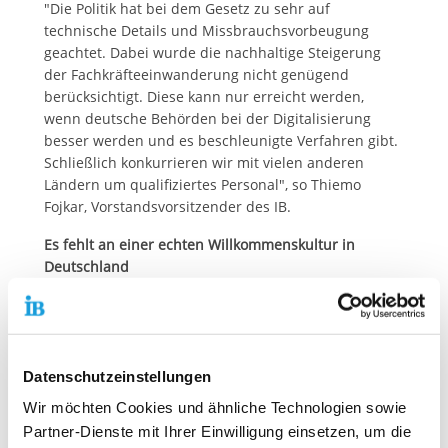
"Die Politik hat bei dem Gesetz zu sehr auf
technische Details und Missbrauchsvorbeugung
geachtet. Dabei wurde die nachhaltige Steigerung
der Fachkräfteeinwanderung nicht genügend
berücksichtigt. Diese kann nur erreicht werden,
wenn deutsche Behörden bei der Digitalisierung
besser werden und es beschleunigte Verfahren gibt.
Schließlich konkurrieren wir mit vielen anderen
Ländern um qualifiziertes Personal", so Thiemo
Fojkar, Vorstandsvorsitzender des IB.
Es fehlt an einer echten Willkommenskultur in
Deutschland
Laut der Studie fehlt es in Deutschland zudem an
einer echten Willkommenskultur für die Fachkräfte
aus dem Ausland. Viele fühlen sich zum Beispiel bei
der Wohnungssuche diskriminiert. Insofern tun die
Datenschutzeinstellungen
Demonstrationen der vergangenen Wochen gegen
Wir möchten Cookies und ähnliche Technologien sowie
Rechtsextremismus und für Vielfalt auch dem
Partner-Dienste mit Ihrer Einwilligung einsetzen, um die
Wirtschaftsstandort gut.