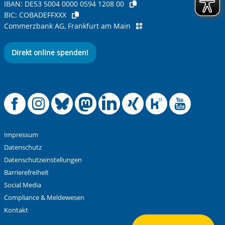
IBAN:
DE53 5004 0000 0594 1208 00
BIC:
COBADEFFXXX
Commerzbank AG, Frankfurt am Main
Direkt online spenden!
Offizielle Facebook
Offizielle Instag
Offizielle Blue
Offizielle M
Offizielle
Offiziel
Offiz
Off
Impressum
Datenschutz
Datenschutzeinstellungen
Barrierefreiheit
Social Media
Compliance & Meldewesen
Kontakt