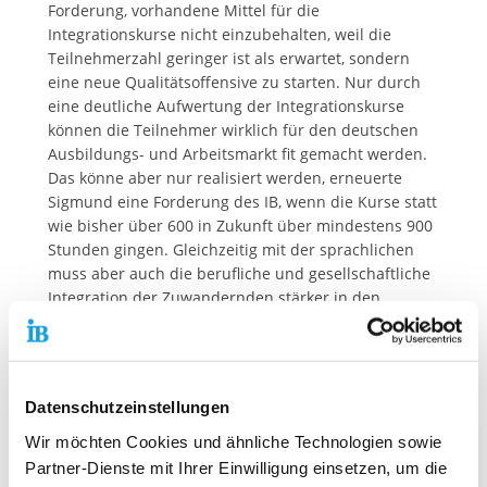
Forderung, vorhandene Mittel für die
Integrationskurse nicht einzubehalten, weil die
Teilnehmerzahl geringer ist als erwartet, sondern
eine neue Qualitätsoffensive zu starten. Nur durch
eine deutliche Aufwertung der Integrationskurse
können die Teilnehmer wirklich für den deutschen
Ausbildungs- und Arbeitsmarkt fit gemacht werden.
Das könne aber nur realisiert werden, erneuerte
Sigmund eine Forderung des IB, wenn die Kurse statt
wie bisher über 600 in Zukunft über mindestens 900
Stunden gingen. Gleichzeitig mit der sprachlichen
muss aber auch die berufliche und gesellschaftliche
Integration der Zuwandernden stärker in den
Blickpunkt rücken und gefördert werden. „Die Politik
hat es in der Hand, ob die Jugendlichen von heute –
vor allem die mit Migrationshintergrund – die
dringend benötigten Fachkräfte oder die
Datenschutzeinstellungen
Arbeitslosen von morgen werden“, betont Sigmund.
Wenn der Integrationsgipfel der Bundeskanzlerin
Wir möchten Cookies und ähnliche Technologien sowie
dazu beitragen könnte, ein größeres Bewusstsein für
Partner-Dienste mit Ihrer Einwilligung einsetzen, um die