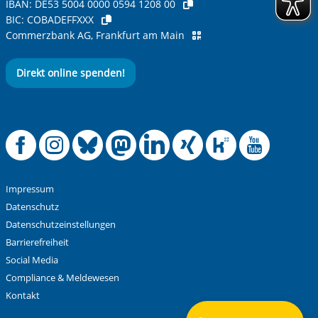
IBAN:
DE53 5004 0000 0594 1208 00
BIC:
COBADEFFXXX
Commerzbank AG, Frankfurt am Main
Direkt online spenden!
Offizielle Facebook
Offizielle Instag
Offizielle Blue
Offizielle M
Offizielle
Offiziel
Offiz
Off
Impressum
Datenschutz
Datenschutzeinstellungen
Barrierefreiheit
Social Media
Compliance & Meldewesen
Kontakt