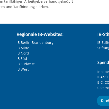
nem tariffähigen Arbeitgeberverband geknüpft
ren und Tarifbindung stärken.“
Regionale IB-Websites:
IB-St
IB Berlin-Brandenburg
IB-Stif
IB Mitte
Stiftu
IB Nord
IB Süd
Spend
IB Südwest
IB West
Inhaber
IBAN:
D
BIC:
CO
Commer
Dire