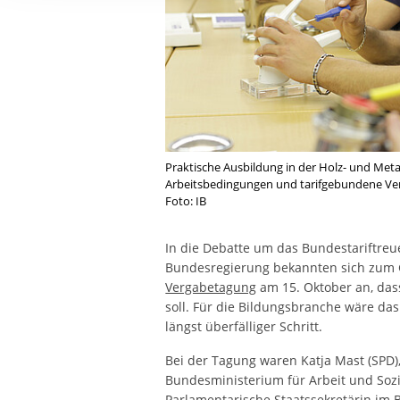
Ihre etwaige Einwilligung e
der von Ihnen aufgerufene
aufgrund berechtigter Inte
Praktische Ausbildung in der Holz- und Meta
Arbeitsbedingungen und tarifgebundene Ver
Foto: IB
In die Debatte um das Bundestariftre
Bundesregierung bekannten sich zum 
Vergabetagung
am 15. Oktober an, das
soll. Für die Bildungsbranche wäre das
längst überfälliger Schritt.
Bei der Tagung waren Katja Mast (SPD)
Bundesministerium für Arbeit und Sozi
Parlamentarische Staatssekretärin im 