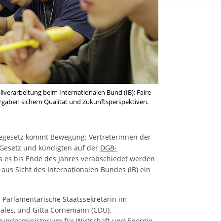
rstreckt sich nicht auf notwendige Cookies, die erforderlich zur B
n und somit gewünschten Website-Funktionen sind. Diese Cooki
ressen und daher unabhängig von einer Einwilligung.
llverarbeitung beim Internationalen Bund (IB): Faire
gaben sichern Qualität und Zukunftsperspektiven.
uegesetz kommt Bewegung: Vertreterinnen der
Gesetz und kündigten auf der
DGB-
s es bis Ende des Jahres verabschiedet werden
 aus Sicht des Internationalen Bundes (IB) ein
, Parlamentarische Staatssekretärin im
ales, und Gitta Cornemann (CDU),
Bundesministerium für Wirtschaft und Energie,