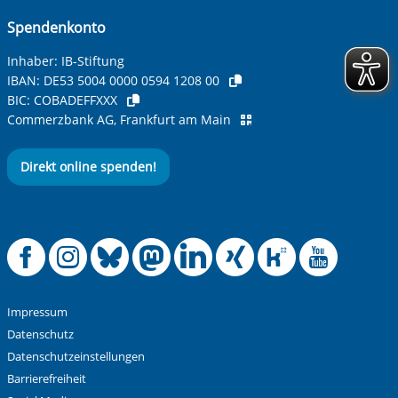
Spendenkonto
Inhaber: IB-Stiftung
IBAN:
DE53 5004 0000 0594 1208 00
BIC:
COBADEFFXXX
Commerzbank AG, Frankfurt am Main
Direkt online spenden!
Offizielle Facebook
Offizielle Instag
Offizielle Blue
Offizielle M
Offizielle
Offiziel
Offiz
Off
Impressum
Datenschutz
Datenschutzeinstellungen
Barrierefreiheit