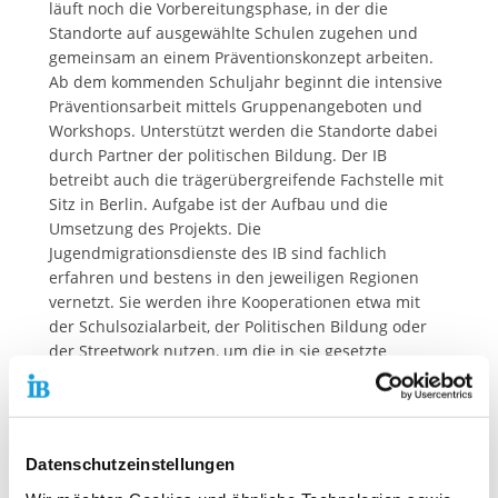
läuft noch die Vorbereitungsphase, in der die
Standorte auf ausgewählte Schulen zugehen und
gemeinsam an einem Präventionskonzept arbeiten.
Ab dem kommenden Schuljahr beginnt die intensive
Präventionsarbeit mittels Gruppenangeboten und
Workshops. Unterstützt werden die Standorte dabei
durch Partner der politischen Bildung. Der IB
betreibt auch die trägerübergreifende Fachstelle mit
Sitz in Berlin. Aufgabe ist der Aufbau und die
Umsetzung des Projekts. Die
Jugendmigrationsdienste des IB sind fachlich
erfahren und bestens in den jeweiligen Regionen
vernetzt. Sie werden ihre Kooperationen etwa mit
der Schulsozialarbeit, der Politischen Bildung oder
der Streetwork nutzen, um die in sie gesetzte
Erwartung bei der Präventionsarbeit zu erfüllen. So
trägt der IB direkt und indirekt zur Förderung von
Demokratie und Zivilgesellschaft bei. „Das in uns
gesetzte Vertrauen ist ein Beleg für die große
Datenschutzeinstellungen
Anerkennung unserer Arbeit in der Vergangenheit“,
sagt der IB-Vorstandsvorsitzende Thiemo Fojkar. „Seit