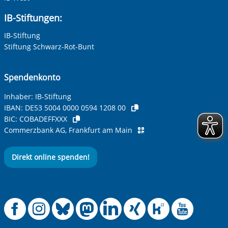
IB-Stiftungen:
IB-Stiftung
Stiftung Schwarz-Rot-Bunt
Spendenkonto
Inhaber: IB-Stiftung
IBAN:
DE53 5004 0000 0594 1208 00
BIC:
COBADEFFXXX
Commerzbank AG, Frankfurt am Main
Direkt online spenden!
Offizielle Facebook
Offizielle Instag
Offizielle Blue
Offizielle M
Offizielle
Offiziel
Offiz
Off