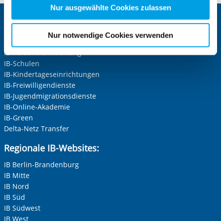
Zwecke entscheiden und Ihre erteilte Einwilligung stets
Nur ausgewählte Cookies zulassen
für die Zukunft widerrufen. Bitte beachten Sie: Ihre
Zentrale IB-Websites:
etwaige Einwilligung erstreckt sich nicht auf notwendige
Nur notwendige Cookies verwenden
Die Internationale Arbeit des IB
Cookies, die erforderlich zur Bereitstellung der von Ihnen
IB-Personalentwicklung
aufgerufenen und somit gewünschten Website-
IB-Schulen
Funktionen sind. Diese Cookies setzen wir aufgrund
IB-Kindertageseinrichtungen
berechtigter Interessen und daher unabhängig von einer
IB-Freiwilligendienste
Einwilligung.
IB-Jugendmigrationsdienste
IB-Online-Akademie
IB-Green
Delta-Netz Transfer
Regionale IB-Websites:
IB Berlin-Brandenburg
IB Mitte
IB Nord
IB Süd
IB Südwest
IB West