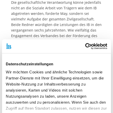
Die gesellschaftliche Verantwortung könne jedenfalls
nicht an die Soziale Arbeit von Trägern wie dem IB
abgetreten werden, forderte May, sondern sei
vielmehr Aufgabe der gesamten Zivilgesellschaft.
Beide Redner würdigten die Leistungen des IB in den
vergangenen sechs Jahrzehnten. Wie vielfältig das
Engagement des Verbandes bei der Förderung des
Demokratieverständnisses und im Bereich der
Gewaltprävention ist, unterstrichen die rund 20
Informationsstände von Einrichtungen und Projekten
im Innenhof des Frankfurter Römers. Unter ihnen
war das Boxcamp des IB in Kassel, die Projekte für
Datenschutzeinstellungen
Fußballfans aus Darmstadt und Offenbach, aber
Wir möchten Cookies und ähnliche Technologien sowie
auch das Rockmusikprojekt Rainbow des IB in
Partner-Dienste mit Ihrer Einwilligung einsetzen, um die
Pirmasens. Eröffnet wurde die Veranstaltung von
Website-Nutzung zur Inhaltsverbesserung zu
deren Schirmherrin, der Fußball-Weltmeisterin Steffi
analysieren, Karten und Videos mit solchen
Jones, die den IB schon seit Jahren bei seinem
Nutzungsanalysen zu laden, unsere Anzeigen
Einsatz pro Demokratie und Akzeptanz unterstützt.
auszuwerten und zu personalisieren. Wenn Sie auch den
Zugriff auf Ihren Standort zulassen, nutzen wir diesen zur