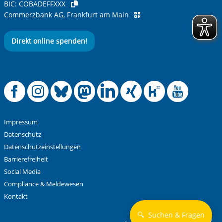
BIC:
COBADEFFXXX
Commerzbank AG, Frankfurt am Main
Direkt online spenden!
Offizielle Facebook
Offizielle Instag
Offizielle Blue
Offizielle M
Offizielle
Offiziel
Offiz
Off
Impressum
Datenschutz
Datenschutzeinstellungen
Barrierefreiheit
Social Media
Compliance & Meldewesen
Kontakt
🔍
Suchen & Fragen