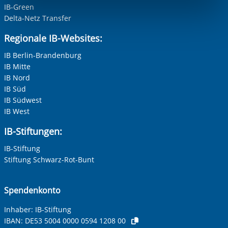
IB-Green
Funktionen sind. Diese Cookies setzen wir aufgrund
Delta-Netz Transfer
berechtigter Interessen und daher unabhängig von einer
Einwilligung.
Regionale IB-Websites:
IB Berlin-Brandenburg
IB Mitte
IB Nord
IB Süd
IB Südwest
IB West
IB-Stiftungen:
IB-Stiftung
Stiftung Schwarz-Rot-Bunt
Spendenkonto
Inhaber: IB-Stiftung
IBAN:
DE53 5004 0000 0594 1208 00