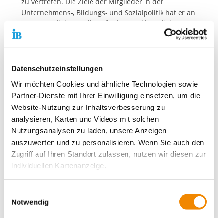
zu vertreten. Die Ziele der Mitglieder in der
Unternehmens-, Bildungs- und Sozialpolitik hat er an
verantwortlicher Stelle gefördert und koordiniert.
Schwerpunkt seiner Vorstandsarbeit war die
Zusammenarbeit mit der Bundesagentur für Arbeit
und die Förderung der Kooperation der
Mitgliedsorganisationen in der beruflichen
Datenschutzeinstellungen
Bildungsarbeit.
Wir möchten Cookies und ähnliche Technologien sowie
Partner-Dienste mit Ihrer Einwilligung einsetzen, um die
Website-Nutzung zur Inhaltsverbesserung zu
Kontaktdaten unseres Presseteams
analysieren, Karten und Videos mit solchen
Nutzungsanalysen zu laden, unsere Anzeigen
Dirk Altbürger
Pressesprecher
auszuwerten und zu personalisieren. Wenn Sie auch den
Telefon:
+49 69 94545-107
Zugriff auf Ihren Standort zulassen, nutzen wir diesen zur
E-Mail schreiben
individuellen Kartenanzeige.
Matthias Schwerdtfeger
Soweit es für diese Zwecke erforderlich ist, erhalten
Einwilligungsauswahl
Stellvertretender Pressesprecher
unsere Partner Daten wie Ihre IP-Adresse und
Notwendig
Telefon:
+49 69 94545-108
verarbeiten diese zusammen mit Daten von anderen
E-Mail schreiben