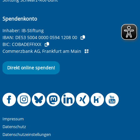
Spendenkonto
Inhaber: IB-Stiftung
IBAN:
DE53 5004 0000 0594 1208 00
BIC:
COBADEFFXXX
Commerzbank AG, Frankfurt am Main
Direkt online spenden!
Offizielle Facebook
Offizielle Instag
Offizielle Blue
Offizielle M
Offizielle
Offiziel
Offiz
Off
Impressum
Datenschutz
Datenschutzeinstellungen