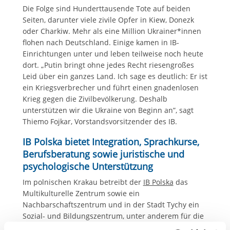
Die Folge sind Hunderttausende Tote auf beiden
Seiten, darunter viele zivile Opfer in Kiew, Donezk
oder Charkiw. Mehr als eine Million Ukrainer*innen
flohen nach Deutschland. Einige kamen in IB-
Einrichtungen unter und leben teilweise noch heute
dort. „Putin bringt ohne jedes Recht riesengroßes
Leid über ein ganzes Land. Ich sage es deutlich: Er ist
ein Kriegsverbrecher und führt einen gnadenlosen
Krieg gegen die Zivilbevölkerung. Deshalb
unterstützen wir die Ukraine von Beginn an”, sagt
Thiemo Fojkar, Vorstandsvorsitzender des IB.
IB Polska bietet Integration, Sprachkurse,
Berufsberatung sowie juristische und
psychologische Unterstützung
Im polnischen Krakau betreibt der
IB Polska
das
Multikulturelle Zentrum sowie ein
Nachbarschaftszentrum und in der Stadt Tychy ein
Sozial- und Bildungszentrum, unter anderem für die
vor dem Krieg Geflohenen. Diese Einrichtungen