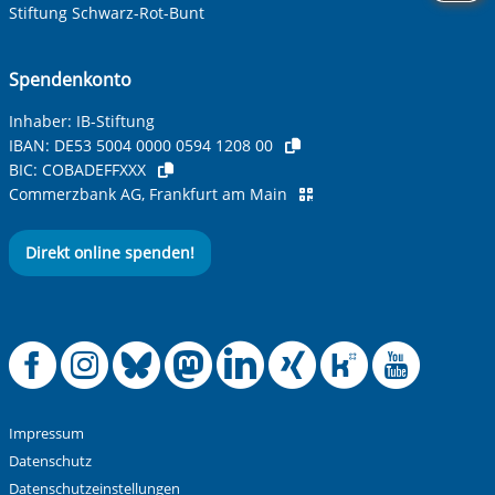
Stiftung Schwarz-Rot-Bunt
Spendenkonto
Inhaber: IB-Stiftung
IBAN:
DE53 5004 0000 0594 1208 00
BIC:
COBADEFFXXX
Commerzbank AG, Frankfurt am Main
Direkt online spenden!
Offizielle Facebook
Offizielle Instag
Offizielle Blue
Offizielle M
Offizielle
Offiziel
Offiz
Off
Impressum
Datenschutz
Datenschutzeinstellungen