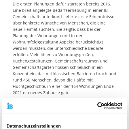
Die ersten Planungen dafür starteten bereits 2016.
Eine breit angelegte Bedarfserhebung in einer IB-
Gemeinschaftsunterkunft lieferte erste Erkenntnisse
über konkrete Wünsche von Menschen, die eine
neue Heimat suchten. Sie zeigte, dass bei der
Planung der Wohnungen und in der
Wohnumfeldgestaltung Aspekte berücksichtigt
werden mussten, die unterschiedliche Bedarfe
erfüllen. Viele Ideen zu Wohnungsgrößen,
Küchengestaltungen, Gemeinschaftsräumen und
Gemeinschaftsgärten flossen schließlich in ein
Konzept ein, das mit klassischen Barrieren brach und
rund 450 Menschen, davon die Hälfte mit
Fluchtgeschichte, in einer der 164 Wohnungen Ende
2021 ein neues Zuhause gab.
Die Einzüge fielen in die Hochzeit der Corona-
Pandemie, weswegen das Projekt mit einigen
Startschwierigkeiten zu kämpfen hatte. Doch das
beharrliche Festhalten an der gemeinsamen Vision
Datenschutzeinstellungen
zahlte sich aus: Was unter isolierten Bedingungen