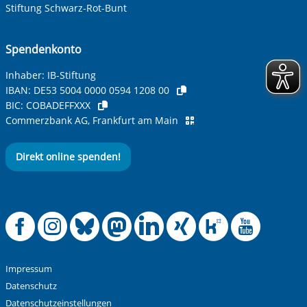
Stiftung Schwarz-Rot-Bunt
Spendenkonto
Inhaber: IB-Stiftung
IBAN:
DE53 5004 0000 0594 1208 00
BIC:
COBADEFFXXX
Commerzbank AG, Frankfurt am Main
Direkt online spenden!
Offizielle Facebook
Offizielle Instag
Offizielle Blue
Offizielle M
Offizielle
Offiziel
Offiz
Off
Impressum
Datenschutz
Datenschutzeinstellungen