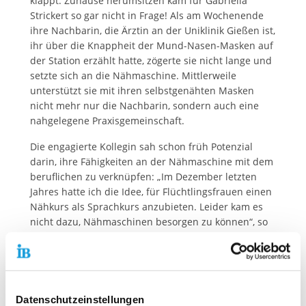
klappt. Zuhause herumsitzen kam für Gabriella
Strickert so gar nicht in Frage! Als am Wochenende
ihre Nachbarin, die Ärztin an der Uniklinik Gießen ist,
ihr über die Knappheit der Mund-Nasen-Masken auf
der Station erzählt hatte, zögerte sie nicht lange und
setzte sich an die Nähmaschine. Mittlerweile
unterstützt sie mit ihren selbstgenähten Masken
nicht mehr nur die Nachbarin, sondern auch eine
nahgelegene Praxisgemeinschaft.
Die engagierte Kollegin sah schon früh Potenzial
darin, ihre Fähigkeiten an der Nähmaschine mit dem
beruflichen zu verknüpfen: „Im Dezember letzten
Jahres hatte ich die Idee, für Flüchtlingsfrauen einen
Nähkurs als Sprachkurs anzubieten. Leider kam es
nicht dazu, Nähmaschinen besorgen zu können“, so
die Kursleiterin. „So könnten wir jetzt die Stückzahl
der Masken verdoppeln oder verdreifachen. Aber
das, was ich alleine schaffe, hilft auch ein wenig und
das macht mich sehr glücklich.“ Und uns erst! Einsatz
wie diesen sind in aktuellen Zeiten so wichtig, wie
Datenschutzeinstellungen