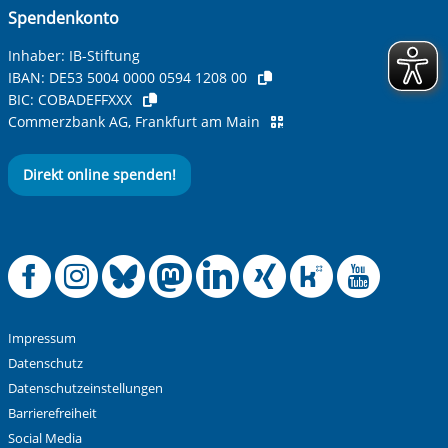
Spendenkonto
Inhaber: IB-Stiftung
IBAN:
DE53 5004 0000 0594 1208 00
BIC:
COBADEFFXXX
Commerzbank AG, Frankfurt am Main
Direkt online spenden!
Offizielle Facebook
Offizielle Instag
Offizielle Blue
Offizielle M
Offizielle
Offiziel
Offiz
Off
Impressum
Datenschutz
Datenschutzeinstellungen
Barrierefreiheit
Social Media