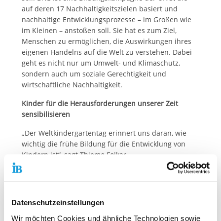
auf deren 17 Nachhaltigkeitszielen basiert und
nachhaltige Entwicklungsprozesse – im Großen wie
im Kleinen – anstoßen soll. Sie hat es zum Ziel,
Menschen zu ermöglichen, die Auswirkungen ihres
eigenen Handelns auf die Welt zu verstehen. Dabei
geht es nicht nur um Umwelt- und Klimaschutz,
sondern auch um soziale Gerechtigkeit und
wirtschaftliche Nachhaltigkeit.
Kinder für die Herausforderungen unserer Zeit
sensibilisieren
„Der Weltkindergartentag erinnert uns daran, wie
wichtig die frühe Bildung für die Entwicklung von
Kindern ist“, sagt Thiemo Fojkar,
Vorstandsvorsitzender des IB. „Dabei liegt uns die
‚Bildung für nachhaltige Entwicklung‘ besonders am
Herzen. Wir müssen Kinder von klein auf für die
Herausforderungen unserer Zeit sensibilisieren und
Datenschutzeinstellungen
ihnen die nötigen Kompetenzen vermitteln, um
Wir möchten Cookies und ähnliche Technologien sowie
verantwortungsvoll und nachhaltig handeln zu