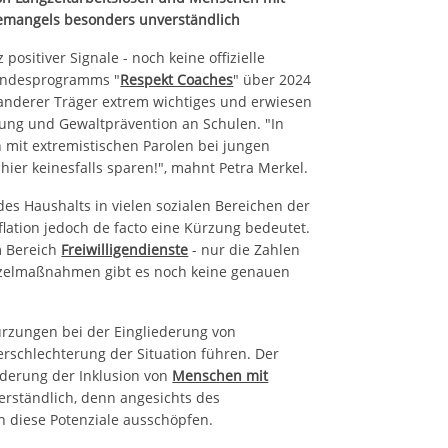
emangels besonders unverständlich
positiver Signale - noch keine offizielle
Bundesprogramms "
Respekt Coaches
" über 2024
d anderer Träger extrem wichtiges und erwiesen
kung und Gewaltprävention an Schulen. "In
en mit extremistischen Parolen bei jungen
hier keinesfalls sparen!", mahnt Petra Merkel.
 des Haushalts in vielen sozialen Bereichen der
flation jedoch de facto eine Kürzung bedeutet.
m Bereich
Freiwilligendienste
- nur die Zahlen
inzelmaßnahmen gibt es noch keine genauen
ürzungen bei der Eingliederung von
erschlechterung der Situation führen. Der
rderung der Inklusion von
Menschen mit
verständlich, denn angesichts des
h diese Potenziale ausschöpfen.