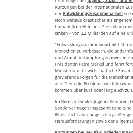
freie Träger der
Jugend-, Sozial- und B
Kürzungen bei der Internationalen Zu
der
Entwicklungszusammenarbeit
soll
Noch weitaus drastischer als angeno
humanitären Hilfe aus. Sie soll um meh
sinken – von 2,2 Milliarden auf eine Mil
"Entwicklungszusammenarbeit hilft u
Menschen zu verbessern, die andernfal
und Armutsbekämpfung zu investieren b
Präsidentin Petra Merkel und fährt fort
Ministerium für wirtschaftliche Zusam
gravierende Folgen für die Menschen i
alle. Denn die Probleme wie Klimawan
kommen über kurz oder lang auch zu u
Im Bereich Familie, Jugend, Senioren, 
Sondervermögen insgesamt rund eine M
IB, es reicht aber angesichts großer ge
Herausforderungen sowie der allgeme
Kürzungen bei Berufs-Eingliederung v