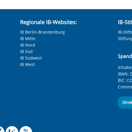
Regionale IB-Websites:
IB-St
IB Berlin-Brandenburg
IB-Stif
IB Mitte
Stiftu
IB Nord
IB Süd
Spend
IB Südwest
IB West
Inhaber
IBAN:
D
BIC:
CO
Commer
Dire