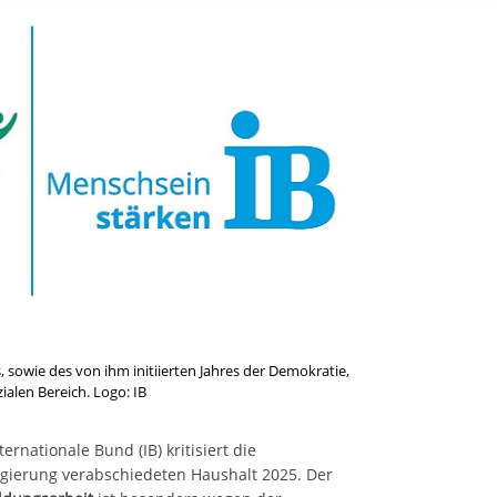
rstreckt sich nicht auf notwendige Cookies, die erforderlich zur B
n und somit gewünschten Website-Funktionen sind. Diese Cooki
ressen und daher unabhängig von einer Einwilligung.
, sowie des von ihm initiierten Jahres der Demokratie,
ialen Bereich. Logo: IB
ernationale Bund (IB) kritisiert die
gierung verabschiedeten Haushalt 2025. Der