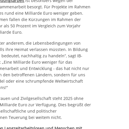
ildungsarbeit
ist besonders wegen der
sammenarbeit besorgt. Für Projekte im Rahmen
 es rund eine Milliarde Euro weniger geben.
mmen fallen die Kürzungen im Rahmen der
r als 50 Prozent im Vergleich zum Vorjahr
liarde Euro.
nter anderem, die Lebensbedingungen von
ls ihre Heimat verlassen müssten. In Bildung
edeutet, nachhaltig zu handeln“, sagt IB-
: „Eine Milliarde Euro weniger für das
menarbeit und Entwicklung - das hat nicht nur
n den betroffenen Ländern, sondern für uns
del oder eine schrumpfende Weltwirtschaft
ns!"
Frauen und Zivilgesellschaft steht 2025 ohne
illiarde Euro zur Verfügung. Dies begrüßt der
sellschaftliche und politischer
inen Teuerung bei weitem nicht.
on Langzeitarbeitslosen und Menschen mit