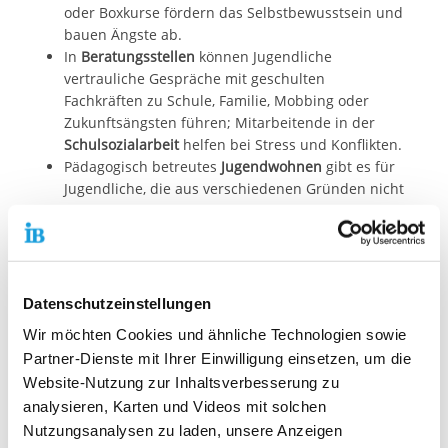
oder Boxkurse fördern das Selbstbewusstsein und
bauen Ängste ab.
In
Beratungsstellen
können Jugendliche
vertrauliche Gespräche mit geschulten
Fachkräften zu Schule, Familie, Mobbing oder
Zukunftsängsten führen; Mitarbeitende in der
Schulsozialarbeit
helfen bei Stress und Konflikten.
Pädagogisch betreutes
Jugendwohnen
gibt es für
Jugendliche, die aus verschiedenen Gründen nicht
mehr zu Hause wohnen können oder wollen.
Fachkräfte begleiten den
Übergang von der
Schule zur Ausbildung
mit Bewerbungscoaching
sowie Angeboten von der beruflichen
Orientierung und Standortbestimmung – bis hin
Datenschutzeinstellungen
zur außerbetrieblichen Berufsausbildung für
Wir möchten Cookies und ähnliche Technologien sowie
junge Menschen, die keinen Ausbildungsplatz
Partner-Dienste mit Ihrer Einwilligung einsetzen, um die
finden konnten.
Website-Nutzung zur Inhaltsverbesserung zu
Die
Assistierte Ausbildung
unterstützt
analysieren, Karten und Videos mit solchen
Auszubildende, die Schwierigkeiten mit
Fachtheorie, Betriebsabläufen oder persönlichen
Nutzungsanalysen zu laden, unsere Anzeigen