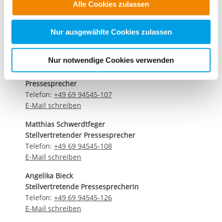
Alle Cookies zulassen
selbstbestimmtes Leben“, sagt Thiemo Fojkar,
alle Cookie-Kategorien auswählen. Sie können mittels
Vorstandsvorsitzender des IB.
nachfolgender Buttons über Ihre Einwilligung für diese
Zwecke entscheiden und Ihre erteilte Einwilligung stets
Nur ausgewählte Cookies zulassen
für die Zukunft widerrufen. Bitte beachten Sie: Ihre
Kontaktdaten unseres Presseteams
etwaige Einwilligung erstreckt sich nicht auf notwendige
Nur notwendige Cookies verwenden
Cookies, die erforderlich zur Bereitstellung der von Ihnen
Dirk Altbürger
aufgerufenen und somit gewünschten Website-
Pressesprecher
Funktionen sind. Diese Cookies setzen wir aufgrund
Telefon:
+49 69 94545-107
berechtigter Interessen und daher unabhängig von einer
E-Mail schreiben
Einwilligung.
Matthias Schwerdtfeger
Stellvertretender Pressesprecher
Telefon:
+49 69 94545-108
E-Mail schreiben
Angelika Bieck
Stellvertretende Pressesprecherin
Telefon:
+49 69 94545-126
E-Mail schreiben