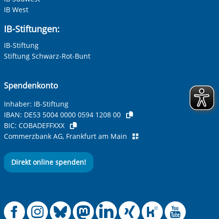
IB West
IB-Stiftungen:
IB-Stiftung
Stiftung Schwarz-Rot-Bunt
Spendenkonto
Inhaber: IB-Stiftung
IBAN:
DE53 5004 0000 0594 1208 00
BIC:
COBADEFFXXX
Commerzbank AG, Frankfurt am Main
Direkt online spenden!
Offizielle Facebook
Offizielle Instag
Offizielle Blue
Offizielle M
Offizielle
Offiziel
Offiz
Off