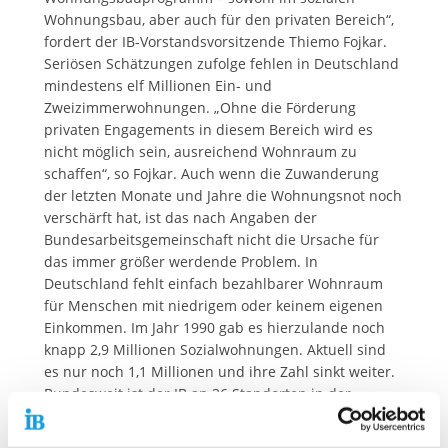
Wohnungsbau, aber auch für den privaten Bereich“,
fordert der IB-Vorstandsvorsitzende Thiemo Fojkar.
Seriösen Schätzungen zufolge fehlen in Deutschland
mindestens elf Millionen Ein- und
Zweizimmerwohnungen. „Ohne die Förderung
privaten Engagements in diesem Bereich wird es
nicht möglich sein, ausreichend Wohnraum zu
schaffen“, so Fojkar. Auch wenn die Zuwanderung
der letzten Monate und Jahre die Wohnungsnot noch
verschärft hat, ist das nach Angaben der
Bundesarbeitsgemeinschaft nicht die Ursache für
das immer größer werdende Problem. In
Deutschland fehlt einfach bezahlbarer Wohnraum
für Menschen mit niedrigem oder keinem eigenen
Einkommen. Im Jahr 1990 gab es hierzulande noch
knapp 2,9 Millionen Sozialwohnungen. Aktuell sind
es nur noch 1,1 Millionen und ihre Zahl sinkt weiter.
Bundesweit ist der IB an 36 Standorten in der
Wohnungslosenhilfe aktiv, aktuell startet außerdem
wieder in Berlin ein Kältehilfeprojekt, das