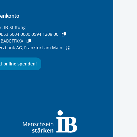
enkonto
: IB-Stiftung
E53 5004 0000 0594 1208 00
BADEFFXXX
zbank AG, Frankfurt am Main
kt online spenden!
ernationalen Bund
 Internationalen Bund
 Internationalen Bund
 des Internationalen B
e des Internationalen 
 des Internationalen Bu
Seite des International
ube-Kanal des Internat