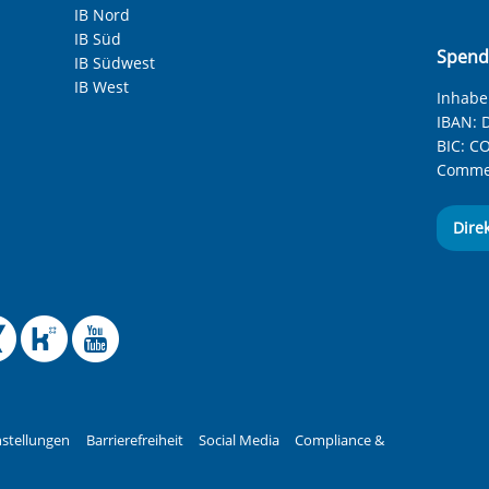
IB Nord
IB Süd
Spend
IB Südwest
IB West
Inhaber
IBAN:
D
BIC:
CO
Commer
Dire
 Facebook-Seite des Int
le Instagram-Seite des
elle BlueSky-Seite des
izielle Mastodon-Seite
ffizielle LinkedIn-Seit
Offizielle Xing-Seite
Offizielle Kununu-
Offizieller YouT
stellungen
Barrierefreiheit
Social Media
Compliance &