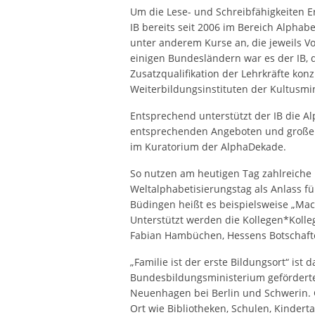
Um die Lese- und Schreibfähigkeiten E
IB bereits seit 2006 im Bereich Alphab
unter anderem Kurse an, die jeweils Vol
einigen Bundesländern war es der IB, d
Zusatzqualifikation der Lehrkräfte ko
Weiterbildungsinstituten der Kultusmi
Entsprechend unterstützt der IB die 
entsprechenden Angeboten und großem 
im Kuratorium der AlphaDekade.
So nutzen am heutigen Tag zahlreiche 
Weltalphabetisierungstag als Anlass f
Büdingen heißt es beispielsweise „Mach
Unterstützt werden die Kollegen*Koll
Fabian Hambüchen, Hessens Botschafte
„Familie ist der erste Bildungsort“ ist
Bundesbildungsministerium geförderten
Neuenhagen bei Berlin und Schwerin.
Ort wie Bibliotheken, Schulen, Kinder