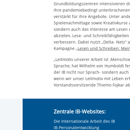
Grundbildungszentren intensivieren di
ihre pandemiebedingt unterbrochenen 
verstärkt für ihre Angebote. Unter a
Spielenachmittage sowie Kreativkurse
sondern auch das Interesse am Lesen u
abzielen, Lese- und Schreibfähigkeit
verbessern. Dabei nutzt „Delta- Netz“
Kampagne „
Lesen und Schreiben: Mein
„Leitmotiv unserer Arbeit ist ,Menschs
Sprache, hat Wilhelm von Humboldt fest
der IB nicht nur Sprach- sondern auch
wenn wir unser Leitmotiv mit Leben erfü
Vorstandsvorsitzende Thiemo Fojkar ab
Zentrale IB-Websites:
Die Internationale Arbeit des IB
IB-Personalentwicklung