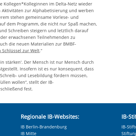
e Kollegen*Kolleginnen im Delta-Netz wieder
Aktivitäten zur Alphabetisierung und werben
nderem stehen gemeinsame Vorlese- und
 auf dem Programm, die nicht nur Spaß machen,
nd Schreiben steigern und letztlich darauf
en der erwachsenen Teilnehmenden zu
 auch die neuen Materialien zur BMBF-
 Schlüssel zur Welt
.“
ein stärken'. Der Mensch ist nur Mensch durch
gestellt. Insofern ist es nur konsequent, dass
 Schreib- und Lesebildung fördern müssen,
llen wollen“, stellt der IB-
schließend fest.
Regionale IB-Websites:
IB-St
IB Berlin-Brandenburg
IB-Stif
IB Mitte
Stiftu