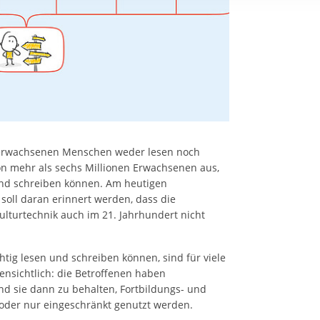
rstreckt sich nicht auf notwendige Cookies, die erforderlich zur B
n und somit gewünschten Website-Funktionen sind. Diese Cooki
ressen und daher unabhängig von einer Einwilligung.
r erwachsenen Menschen weder lesen noch
on mehr als sechs Millionen Erwachsenen aus,
 und schreiben können. Am heutigen
oll daran erinnert werden, dass die
lturtechnik auch im 21. Jahrhundert nicht
htig lesen und schreiben können, sind für viele
fensichtlich: die Betroffenen haben
und sie dann zu behalten, Fortbildungs- und
 oder nur eingeschränkt genutzt werden.