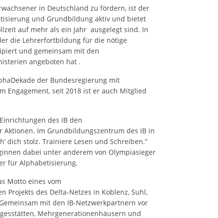
rwachsener in Deutschland zu fördern, ist der
etisierung und Grundbildung aktiv und bietet
lzeit auf mehr als ein Jahr ausgelegt sind. In
er die Lehrerfortbildung für die nötige
nzipiert und gemeinsam mit den
nisterien angeboten hat .
AlphaDekade der Bundesregierung mit
Engagement, seit 2018 ist er auch Mitglied
Einrichtungen des IB den
ür Aktionen. Im Grundbildungszentrum des IB in
‘ dich stolz. Trainiere Lesen und Schreiben.“
eginnen dabei unter anderem von Olympiasieger
r für Alphabetisierung.
 das Motto eines vom
 Projekts des Delta-Netzes in Koblenz, Suhl,
 Gemeinsam mit den IB-Netzwerkpartnern vor
tagesstätten, Mehrgenerationenhäusern und