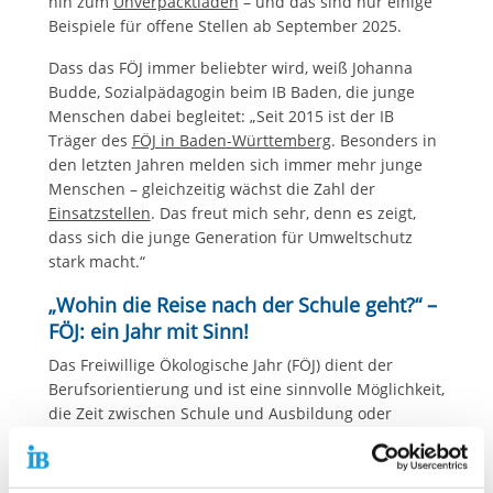
hin zum
Unverpacktladen
– und das sind nur einige
Beispiele für offene Stellen ab September 2025.
Dass das FÖJ immer beliebter wird, weiß Johanna
Budde, Sozialpädagogin beim IB Baden, die junge
Menschen dabei begleitet: „Seit 2015 ist der IB
Träger des
FÖJ in Baden-Württemberg
. Besonders in
den letzten Jahren melden sich immer mehr junge
Menschen – gleichzeitig wächst die Zahl der
Einsatzstellen
. Das freut mich sehr, denn es zeigt,
dass sich die junge Generation für Umweltschutz
stark macht.“
„Wohin die Reise nach der Schule geht?“ –
FÖJ: ein Jahr mit Sinn!
Das Freiwillige Ökologische Jahr (FÖJ) dient der
Berufsorientierung und ist eine sinnvolle Möglichkeit,
die Zeit zwischen Schule und Ausbildung oder
Studium zu gestalten. „Viele junge Menschen wissen
nach dem Schulabschluss noch nicht genau, wohin
die Reise gehen soll“, sagt Thiemo Fojkar,