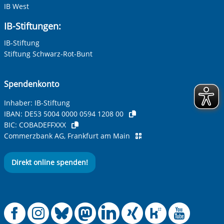
IB West
IB-Stiftungen:
IB-Stiftung
Stiftung Schwarz-Rot-Bunt
Spendenkonto
Inhaber: IB-Stiftung
IBAN:
DE53 5004 0000 0594 1208 00
BIC:
COBADEFFXXX
Commerzbank AG, Frankfurt am Main
Direkt online spenden!
Offizielle Facebook
Offizielle Instag
Offizielle Blue
Offizielle M
Offizielle
Offiziel
Offiz
Off