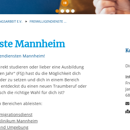
Automatische Wiede
NGSARBEIT E.V.
FREIWILLIGENDIENSTE ...
nste Mannheim
K
igendiensten Mannheim!
Di
rekt studieren oder lieber eine Ausbildung
n Jahr" (FSJ) hast du die Möglichkeit dich
In
nder zu setzen und dich in einem Bereich
Fr
t entdeckst du einen neuen Traumberuf oder
Ja
ch die richtige Wahl für dich ist?
6
n Bereichen ableisten:
migrationsdienst
tsklinikum Mannheim
 und Umgebung