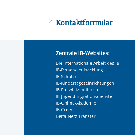
Kontaktformular
Die mit einem Sternchen (
*
) gekennzeic
Anrede
*
Zentrale IB-Websites:
Keine Angabe
Die Internationale Arbeit des IB
Frau
IB-Personalentwicklung
Herr
IB-Schulen
IB-Kindertageseinrichtungen
Neutrale Anrede
IB-Freiwilligendienste
Unternehmen
IB-Jugendmigrationsdienste
IB-Online-Akademie
IB-Green
Delta-Netz Transfer
Nachname, Vorname
*