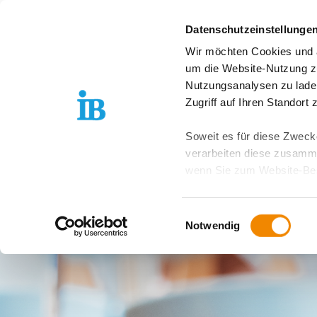
Springe zum Inhalt
Datenschutzeinstellunge
Wir möchten Cookies und ä
Über uns
Stand
um die Website-Nutzung zu
Nutzungsanalysen zu lade
Zugriff auf Ihren Standort
Soweit es für diese Zwecke
verarbeiten diese zusamme
wenn Sie zum Website-Bes
geräteübergreifend. Dabei 
ausgeschlossen werden. Do
Einwilligungsauswahl
zusätzlichen Risiken für I
Notwendig
Weitere Details finden Sie
Sie möchten, dass alle Web
Kategorien auswählen. Sie 
Zwecke entscheiden und Ihre