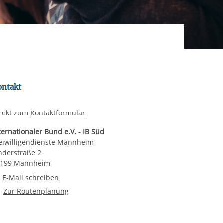
rgabe starten/stoppen
ontakt
rekt zum
Kontaktformular
ternationaler Bund e.V. - IB Süd
eiwilligendienste Mannheim
nderstraße 2
8199 Mannheim
E-Mail an Freiwilligendienste Mannheim
E-Mail schreiben
Route planen
Zur Routenplanung