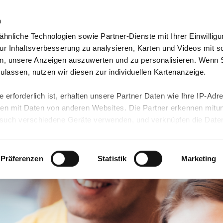
n
hnliche Technologien sowie Partner-Dienste mit Ihrer Einwilligu
orte & Angebote
Presse & Themen
Jobs & Karriere
r Inhaltsverbesserung zu analysieren, Karten und Videos mit s
n, unsere Anzeigen auszuwerten und zu personalisieren. Wenn 
 zulassen, nutzen wir diesen zur individuellen Kartenanzeige.
 erforderlich ist, erhalten unsere Partner Daten wie Ihre IP-Adr
n mit Daten von anderen Websites. Die Partner erkennen mitun
uch verschiedene Geräte verwenden, und verknüpfen die Date
kann die Datenübertragung in Drittländer (insb. die USA) nicht
rt ist kein der EU gleichwertiges Datenschutzniveau gewährlei
hre Daten führen kann.
Präferenzen
Statistik
Marketing
 in unseren
Datenschutzhinweisen
und in unserer
Cookie-Über
site-Funktionen für diese Zwecke aktiviert sind, müssen Sie al
können mittels nachfolgender Buttons über Ihre Einwilligung für
 erteilte Einwilligung stets für die Zukunft widerrufen. Bitte be