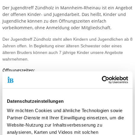
Der Jugendtreff Zündholz in Mannheim-Rheinau ist ein Angebot
der offenen Kinder- und Jugendarbeit. Das heißt, Kinder und
Jugendliche können zu den Öffnungszeiten einfach
vorbeikommen, ohne Anmeldung oder Mitgliedschaft.
Der Jugendtreff Zündholz steht allen Kindern und Jugendlichen ab 8
Jahren offen. In Begleitung einer älteren Schwester oder eines
älteren Bruders können auch 7 jährige Kinder unsere Angebote
wahrnehmen.
Öffnungszeiten:
Für Kinder und Jugendliche (8-12)*
In Begleitung eines älteren Geschwisterteils ab 7 Jahren
Montag: 15:00-19:00
Dienstag-Freitag: 14:30-18:30
Datenschutzeinstellungen
Angebote und Aktionen:
Wir möchten Cookies und ähnliche Technologien sowie
Dienstag: Kunst für Kinder und Jugendliche
Partner-Dienste mit Ihrer Einwilligung einsetzen, um die
Mittwoch: Koch-Aktion
Website-Nutzung zur Inhaltsverbesserung zu
Wir bieten ein Internetcafé, Spiele für drinnen und draußen,
analysieren, Karten und Videos mit solchen
Billard, Darts, Kicker, DVD uvm.