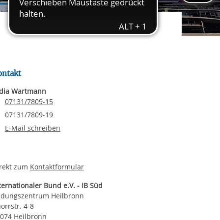
rgabe starten/stoppen
ereitstellung
es setzen wir
ontakt
dia Wartmann
Telefonnummer
07131/7809-15
Faxnummer
07131/7809-19
E-Mail an Lydia Wartmann
E-Mail schreiben
rekt zum
Kontaktformular
ternationaler Bund e.V. - IB Süd
ldungszentrum Heilbronn
orrstr. 4-8
074 Heilbronn