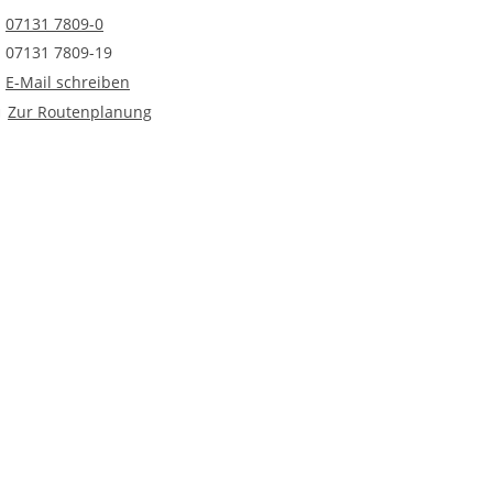
Telefonnummer
07131 7809-0
Faxnummer
07131 7809-19
E-Mail an Bildungszentrum Heilbronn
E-Mail schreiben
Route planen
Zur Routenplanung