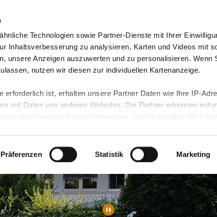
n
hnliche Technologien sowie Partner-Dienste mit Ihrer Einwilligu
orte & Angebote
Presse & Themen
Jobs & Karriere
r Inhaltsverbesserung zu analysieren, Karten und Videos mit s
n, unsere Anzeigen auszuwerten und zu personalisieren. Wenn 
 zulassen, nutzen wir diesen zur individuellen Kartenanzeige.
 erforderlich ist, erhalten unsere Partner Daten wie Ihre IP-Adr
n mit Daten von anderen Websites. Die Partner erkennen mitun
uch verschiedene Geräte verwenden, und verknüpfen die Date
kann die Datenübertragung in Drittländer (insb. die USA) nicht
rt ist kein der EU gleichwertiges Datenschutzniveau gewährlei
hre Daten führen kann.
Präferenzen
Statistik
Marketing
 in unseren
Datenschutzhinweisen
und in unserer
Cookie-Über
site-Funktionen für diese Zwecke aktiviert sind, müssen Sie al
können mittels nachfolgender Buttons über Ihre Einwilligung für
 erteilte Einwilligung stets für die Zukunft widerrufen. Bitte be