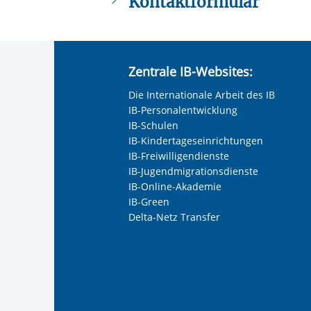
Kontaktformular
Tipp5_Bewerbungsradius.pdf
Die mit einem Sternchen (
*
) gekennzeic
Tipp6_SocialMedia.pdf
Tipp7_Eigenbemuehungen.pdf
Anrede
*
Tipp8_Deckblatt.pdf
Zentrale IB-Websites:
Tipp9_Zeitarbeit.pdf
Keine Angabe
Die Internationale Arbeit des IB
Frau
IB-Personalentwicklung
Herr
IB-Schulen
IB-Kindertageseinrichtungen
Neutrale Anrede
IB-Freiwilligendienste
Unternehmen
IB-Jugendmigrationsdienste
IB-Online-Akademie
IB-Green
Delta-Netz Transfer
Nachname, Vorname
*
Adresse (PLZ, Ort, Strasse)