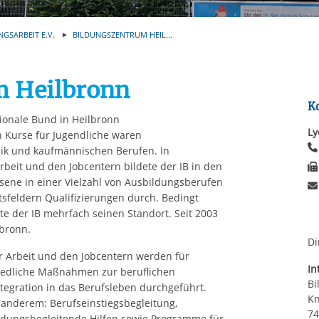
Automatische Wiede
rstreckt sich nicht auf notwendige Cookies, die erforderlich zur B
n und somit gewünschten Website-Funktionen sind. Diese Cooki
NGSARBEIT E.V.
BILDUNGSZENTRUM HEIL...
ressen und daher unabhängig von einer Einwilligung.
m Heilbronn
K
tionale Bund in Heilbronn
Ly
 Kurse für Jugendliche waren
ik und kaufmännischen Berufen. In
beit und den Jobcentern bildete der IB in den
sene in einer Vielzahl von Ausbildungsberufen
tsfeldern Qualifizierungen durch. Bedingt
 der IB mehrfach seinen Standort. Seit 2003
lbronn.
Di
r Arbeit und den Jobcentern werden für
In
iedliche Maßnahmen zur beruflichen
Bi
ntegration in das Berufsleben durchgeführt.
Kn
nderem: Berufseinstiegsbegleitung,
74
ildungsbegleitende Hilfen sowie Programme für