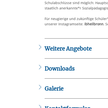
Schulabschlüsse sind möglich: Hauptsc
staatlich anerkannte*r Sozialpädagogis
Für neugierige und zukünftige Schüler*
unserer Instagramseite:
ibheilbronn
. 
Weitere Angebote
Anerkennung ausländischer Berufsabs
Berufsausbildung für Menschen mit be
Deutschkurse für Zugewanderte
Downloads
Fachsprachkurse für Selbstzahler und
Lebenslauf_Teil1.mov
Lebenslauf_Teil2.mov
Lebenslauf_Teil3.mp4
Galerie
Tipp1_Bewerbungsfoto.pdf
Tipp2_Lebenslauf.pdf
Tipp3_StellenFinden.pdf
Tipp4_Bewerbungsmappe.pdf