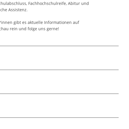
hulabschluss, Fachhochschulreife, Abitur und
che Assistenz.
innen gibt es aktuelle Informationen auf
Schau rein und folge uns gerne!
chlüsse
sonderem Förderbedarf -kooperativ-
 Unternehmer