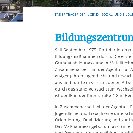
Ihre etwaige Einwilligung e
der von Ihnen aufgerufene
FREIER TRÄGER DER JUGEND-, SOZIAL- UND BILDU
aufgrund berechtigter Inte
Bildungszentru
Seit September 1975 führt der Interna
Bildungsmaßnahmen durch. Die ersten
Grundausbildungskurse in Metalltechn
Zusammenarbeit mit der Agentur für Ar
80-iger Jahren Jugendliche und Erwach
aus und führte in verschiedenen Arbei
durch das ständige Wachstum wechselte
ist der IB in der Knorrstraße 4-8 in Hei
In Zusammenarbeit mit der Agentur fü
Jugendliche und Erwachsene untersch
Orientierung, Qualifizierung und zur I
Das Maßnahmeangebot umfasst unter a
Berufsvorbereitung, Ausbildung, ausb