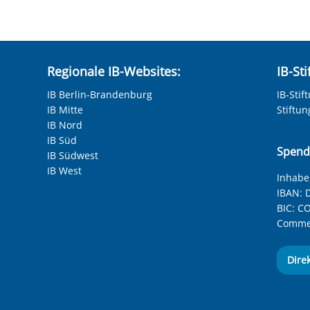
hneten Felder sind Pflichtfelder.
Regionale IB-Websites:
IB-St
IB Berlin-Brandenburg
IB-Stif
IB Mitte
Stiftu
IB Nord
IB Süd
Spend
IB Südwest
IB West
Inhaber
IBAN:
D
BIC:
CO
Commer
Dire