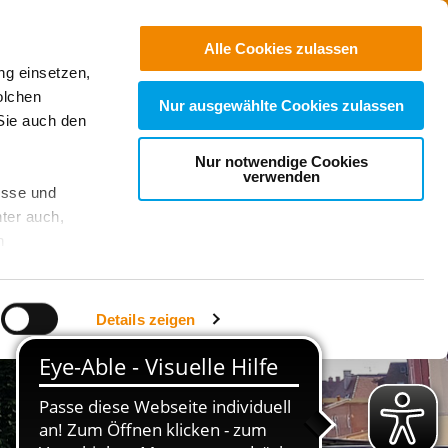
Jobs
Suchen
Alle Cookies zulassen
ng einsetzen,
Spenden
olchen
Nur ausgewählte Cookies zulassen
Sie auch den
Nur notwendige Cookies
verwenden
esse und
ter auch,
n
stet, was zu
Details zeigen
sicht
. Wenn
le Cookie-
 diese
achten Sie: