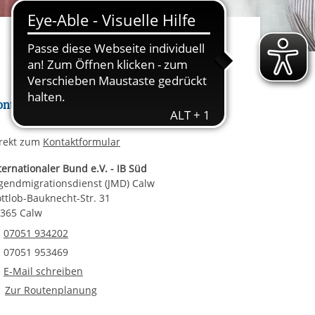
rgabe starten/stoppen
ereitstellung
es setzen wir
ontakt
rekt zum
Kontaktformular
ternationaler Bund e.V. - IB Süd
gendmigrationsdienst (JMD) Calw
ttlob-Bauknecht-Str. 31
365 Calw
Telefonnummer
07051 934202
Faxnummer
07051 953469
E-Mail an Jugendmigrationsdienst (JMD) Calw
E-Mail schreiben
Route planen
Zur Routenplanung