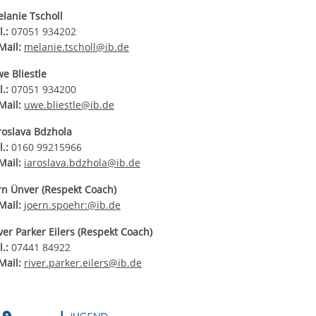
lanie Tscholl
l.:
07051 934202
Mail:
melanie.tscholl@ib.de
e Bliestle
l.:
07051 934200
Mail:
uwe.bliestle@ib.de
roslava Bdzhola
l.:
0160 99215966
Mail:
iaroslava.bdzhola@ib.de
rn Ünver
(Respekt Coach)
Mail:
joern.spoehr:@ib.de
ver Parker Eilers
(Respekt Coach)
l.:
07441 84922
Mail:
river.parker.eilers@ib.de