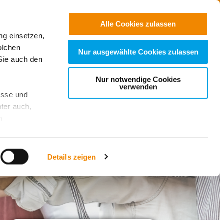
Jobs
Suchen
Alle Cookies zulassen
ng einsetzen,
Spenden
olchen
Nur ausgewählte Cookies zulassen
Sie auch den
Nur notwendige Cookies
verwenden
esse und
ter auch,
n
stet, was zu
Details zeigen
sicht
. Wenn
le Cookie-
 diese
achten Sie: