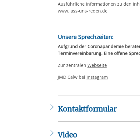
Ausführliche Informationen zu den Inh
www.lass-uns-reden.de
Unsere Sprechzeiten:
Aufgrund der Coronapandemie beraten 
Terminvereinbarung. Eine offene Sprech
Zur zentralen
Webseite
JMD Calw bei
Instagram
Kontaktformular
Die mit einem Sternchen (
*
) gekennzeic
Anrede
*
Video