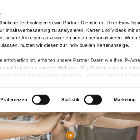
n
hnliche Technologien sowie Partner-Dienste mit Ihrer Einwilligu
orte & Angebote
Presse & Themen
Jobs & Karriere
r Inhaltsverbesserung zu analysieren, Karten und Videos mit s
n, unsere Anzeigen auszuwerten und zu personalisieren. Wenn 
 zulassen, nutzen wir diesen zur individuellen Kartenanzeige.
 erforderlich ist, erhalten unsere Partner Daten wie Ihre IP-Adr
n mit Daten von anderen Websites. Die Partner erkennen mitun
uch verschiedene Geräte verwenden, und verknüpfen die Date
kann die Datenübertragung in Drittländer (insb. die USA) nicht
rt ist kein der EU gleichwertiges Datenschutzniveau gewährlei
hre Daten führen kann.
Präferenzen
Statistik
Marketing
 in unseren
Datenschutzhinweisen
und in unserer
Cookie-Über
site-Funktionen für diese Zwecke aktiviert sind, müssen Sie al
können mittels nachfolgender Buttons über Ihre Einwilligung für
 erteilte Einwilligung stets für die Zukunft widerrufen. Bitte be