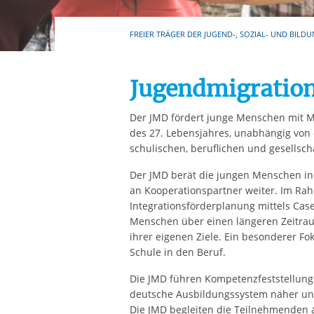
Ihre etwaige Einwilligung e
der von Ihnen aufgerufene
FREIER TRÄGER DER JUGEND-, SOZIAL- UND BILDU
aufgrund berechtigter Inte
Jugendmigration
Der JMD fördert junge Menschen mit Mi
des 27. Lebensjahres, unabhängig von d
schulischen, beruflichen und gesellscha
Der JMD berät die jungen Menschen in 
an Kooperationspartner weiter. Im Rah
Integrationsförderplanung mittels Cas
Menschen über einen längeren Zeitrau
ihrer eigenen Ziele. Ein besonderer Fo
Schule in den Beruf.
Die JMD führen Kompetenzfeststellun
deutsche Ausbildungssystem näher und
Die JMD begleiten die Teilnehmenden a