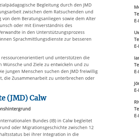
ozialpädagogische Begleitung durch den JMD
Me
ehungsarbeit zwischen dem Ratsuchenden und
Te
g von dem Beratungsanliegen sowie dem Alter
E-
unsch oder mit Einverständnis des
Verwandte in den Unterstützungsprozess
Uw
önnen Sprachmittlungsdienste zur besseren
Te
E-
ressourcenorientiert und unterstützen die
Ia
n Wünsche und Ziele zu entwickeln und zu
Te
 Die jungen Menschen suchen den JMD freiwillig
E-
it, die Zusammenarbeit zu unterbrechen oder
Jö
E-
te (JMD) Calw
Ri
onshintergrund
Te
E-
nternationalen Bundes (IB) in Calw begleitet
rund oder Migrationsgeschichte zwischen 12
tsstatus bei ihrer Integration in die