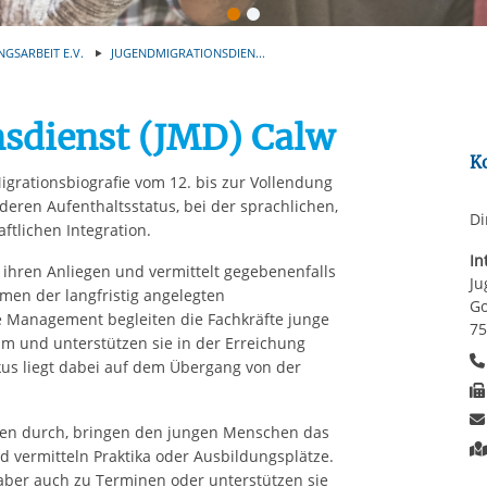
Automatische Wiede
rstreckt sich nicht auf notwendige Cookies, die erforderlich zur B
n und somit gewünschten Website-Funktionen sind. Diese Cooki
NGSARBEIT E.V.
JUGENDMIGRATIONSDIEN...
ressen und daher unabhängig von einer Einwilligung.
sdienst (JMD) Calw
K
grationsbiografie vom 12. bis zur Vollendung
eren Aufenthaltsstatus, bei der sprachlichen,
Di
ftlichen Integration.
In
ihren Anliegen und vermittelt gegebenenfalls
Ju
men der langfristig angelegten
Go
e Management begleiten die Fachkräfte junge
75
m und unterstützen sie in der Erreichung
kus liegt dabei auf dem Übergang von der
gen durch, bringen den jungen Menschen das
 vermitteln Praktika oder Ausbildungsplätze.
ber auch zu Terminen oder unterstützen sie