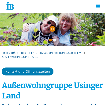
Springe zum Inhalt
Automatische Wiede
FREIER TRÄGER DER JUGEND-, SOZIAL- UND BILDUNGSARBEIT E.V.
AUSSENWOHNGRUPPE USIN...
Kontakt und Öffnungszeiten
Außenwohngruppe Usinger
Land