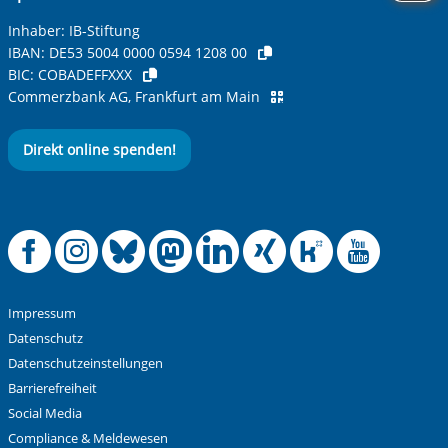
Inhaber: IB-Stiftung
IBAN:
DE53 5004 0000 0594 1208 00
BIC:
COBADEFFXXX
Commerzbank AG, Frankfurt am Main
Direkt online spenden!
Offizielle Facebook
Offizielle Instag
Offizielle Blue
Offizielle M
Offizielle
Offiziel
Offiz
Off
Impressum
Datenschutz
Datenschutzeinstellungen
Barrierefreiheit
Social Media
Compliance & Meldewesen