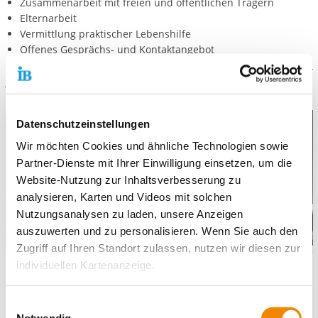
Zusammenarbeit mit freien und öffentlichen Trägern
Elternarbeit
Vermittlung praktischer Lebenshilfe
Offenes Gesprächs- und Kontaktangebot
Wir für Sie
Datenschutzeinstellungen
Wir möchten Cookies und ähnliche Technologien sowie
Partner-Dienste mit Ihrer Einwilligung einsetzen, um die
Website-Nutzung zur Inhaltsverbesserung zu
analysieren, Karten und Videos mit solchen
Nutzungsanalysen zu laden, unsere Anzeigen
auszuwerten und zu personalisieren. Wenn Sie auch den
Zugriff auf Ihren Standort zulassen, nutzen wir diesen zur
individuellen Kartenanzeige.
In der Praxis bedeutet dieses:
Einzelfallhilfe u.a.:
Soweit es für diese Zwecke erforderlich ist, erhalten
Einwilligungsauswahl
unsere Partner Daten wie Ihre IP-Adresse und