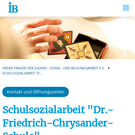
Springe zum Inhalt
Automatische Wiede
FREIER TRÄGER DER JUGEND-, SOZIAL- UND BILDUNGSARBEIT E.V.
SCHULSOZIALARBEIT "D...
Kontakt und Öffnungszeiten
Schulsozialarbeit "Dr.-
Friedrich-Chrysander-