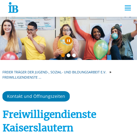
Springe zum Inhalt
Automatische Wiede
FREIER TRÄGER DER JUGEND-, SOZIAL- UND BILDUNGSARBEIT E.V.
FREIWILLIGENDIENSTE ...
Kontakt und Öffnungszeiten
Freiwilligendienste
Kaiserslautern