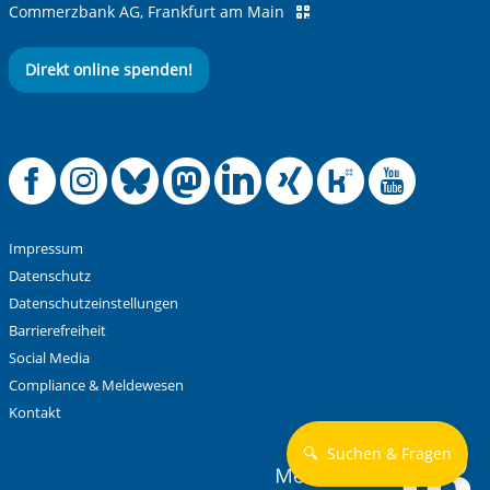
Commerzbank AG, Frankfurt am Main
Direkt online spenden!
Offizielle Facebook
Offizielle Instag
Offizielle Blue
Offizielle M
Offizielle
Offiziel
Offiz
Off
Impressum
Datenschutz
Datenschutzeinstellungen
Barrierefreiheit
Social Media
Compliance & Meldewesen
Kontakt
🔍
Suchen & Fragen