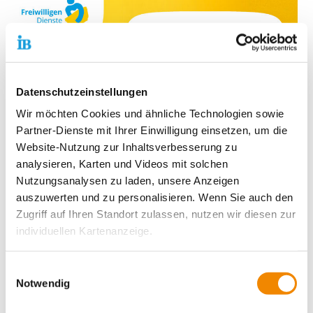
Datenschutzeinstellungen
Wir möchten Cookies und ähnliche Technologien sowie
Partner-Dienste mit Ihrer Einwilligung einsetzen, um die
Website-Nutzung zur Inhaltsverbesserung zu
analysieren, Karten und Videos mit solchen
Nutzungsanalysen zu laden, unsere Anzeigen
auszuwerten und zu personalisieren. Wenn Sie auch den
Zugriff auf Ihren Standort zulassen, nutzen wir diesen zur
individuellen Kartenanzeige.
Soweit es für diese Zwecke erforderlich ist, erhalten
Einwilligungsauswahl
Du möchtest wissen, wo du einen
unsere Partner Daten wie Ihre IP-Adresse und
Notwendig
Freiwilligendienst machen kannst?
verarbeiten diese zusammen mit Daten von anderen
Hier findest du unsere Einsatzstellen: