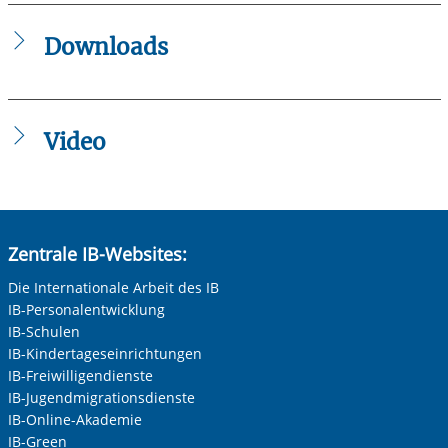
Freiplatzsuche der Freiwilligendienste Pfalz-Saarland
Downloads
IB_Flyer_-_Freiwilligendienste_Kaiserslautern_2020.pdf
Video
Zum Aktivieren der Videowiedergabe müssen Sie auf den
Link unten klicken. Im anschließend geöffneten Fenster
können Sie "Marketing"-Tools von YouTube zulassen. Diese
Zentrale IB-Websites:
Tools setzen YouTube und Google bei jeder Wiedergabe
von Videos ein, ohne dass wir das deaktivieren können.
Die Internationale Arbeit des IB
Daher können wir erst mit Ihrer Einwilligung dazu die
IB-Personalentwicklung
Videos abspielen. Bei der Wiedergabe erhalten YouTube
IB-Schulen
und Google Daten (z.B. Ihre IP-Adresse) und verarbeiten
IB-Kindertageseinrichtungen
diese auch zu eigenen Zwecken. Dabei kann eine
IB-Freiwilligendienste
Datenübertragung in die USA, wo kein gleichwertiges
IB-Jugendmigrationsdienste
Datenschutzniveau gewährleistet ist, nicht ausgeschlossen
werden. Alle Informationen zum Schutz Ihrer Daten finden
IB-Online-Akademie
Sie in unserer Datenschutzerklärung. Ihre Einwilligung
IB-Green