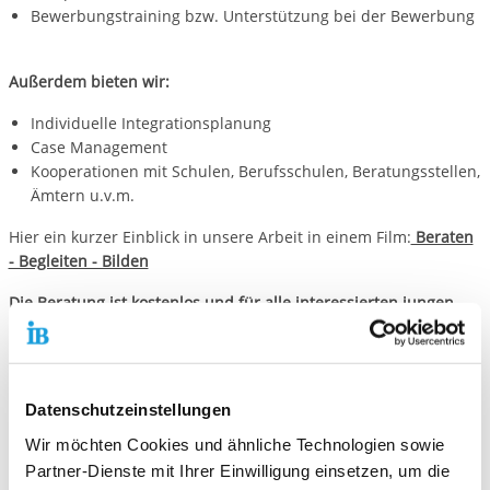
Bewerbungstraining bzw. Unterstützung bei der Bewerbung
Außerdem bieten wir:
Individuelle Integrationsplanung
Case Management
Kooperationen mit Schulen, Berufsschulen, Beratungsstellen,
Ämtern u.v.m.
Hier ein kurzer Einblick in unsere Arbeit in einem Film:
Beraten
- Begleiten - Bilden
Die Beratung ist kostenlos und für alle interessierten jungen
Menschen offen.
Mo 12:00 - 16:00 Uhr
Die 15:00 - 20:00 Uhr
Datenschutzeinstellungen
Do 15:00 - 17:00 Uhr
und nach Vereinbarung
Wir möchten Cookies und ähnliche Technologien sowie
Partner-Dienste mit Ihrer Einwilligung einsetzen, um die
Bitte vereinbaren Sie unbedingt einen Termin!