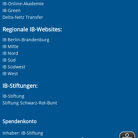
Unternehmen
IB-Online-Akademie
IB-Green
Delta-Netz Transfer
Nachname, Vorname
*
Regionale IB-Websites:
IB Berlin-Brandenburg
IB Mitte
Adresse (PLZ, Ort, Strasse)
IB Nord
IB Süd
IB Südwest
IB West
Ihre E-Mail-Adresse
*
IB-Stiftungen:
IB-Stiftung
Ihre Telefonnummer
Stiftung Schwarz-Rot-Bunt
Spendenkonto
Betreff ihrer Anfrage
Inhaber: IB-Stiftung