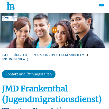
Springe zum Inhalt
Automatische Wiede
FREIER TRÄGER DER JUGEND-, SOZIAL- UND BILDUNGSARBEIT E.V.
JMD FRANKENTHAL (JUG...
Kontakt und Öffnungszeiten
JMD Frankenthal
(Jugendmigrationsdienst)