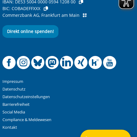
IBAN:
DE53 5004 0000 0594 1208 00
BIC:
COBADEFFXXX
Ihre Nachricht
*
Commerzbank AG, Frankfurt am Main
Direkt online spenden!
Offizielle Facebook
Offizielle Instag
Offizielle Blue
Offizielle M
Offizielle
Offiziel
Offiz
Off
Anti-Roboter-Verifizierung
Hier klicken
Friendly
Captcha ⇗
Impressum
Alle Informationen zum Schutz der Daten sind sind in
Datenschutz
unserer
Datenschutzerklärung
aufrufbar.
Datenschutzeinstellungen
Barrierefreiheit
Absenden
Social Media
Compliance & Meldewesen
Kontakt