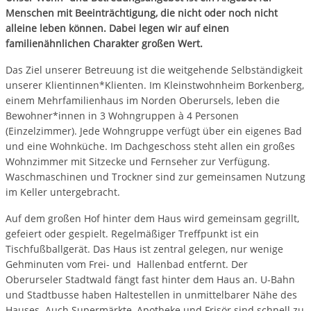
Menschen mit Beeinträchtigung, die nicht oder noch nicht
alleine leben können. Dabei legen wir auf einen
familienähnlichen Charakter großen Wert.
Das Ziel unserer Betreuung ist die weitgehende Selbständigkeit
unserer Klientinnen*Klienten. Im Kleinstwohnheim Borkenberg,
einem Mehrfamilienhaus im Norden Oberursels, leben die
Bewohner*innen in 3 Wohngruppen à 4 Personen
(Einzelzimmer). Jede Wohngruppe verfügt über ein eigenes Bad
und eine Wohnküche. Im Dachgeschoss steht allen ein großes
Wohnzimmer mit Sitzecke und Fernseher zur Verfügung.
Waschmaschinen und Trockner sind zur gemeinsamen Nutzung
im Keller untergebracht.
Auf dem großen Hof hinter dem Haus wird gemeinsam gegrillt,
gefeiert oder gespielt. Regelmäßiger Treffpunkt ist ein
Tischfußballgerät. Das Haus ist zentral gelegen, nur wenige
Gehminuten vom Frei- und Hallenbad entfernt. Der
Oberurseler Stadtwald fängt fast hinter dem Haus an. U-Bahn
und Stadtbusse haben Haltestellen in unmittelbarer Nähe des
Hauses. Auch Supermärkte, Apotheke und Frisör sind schnell zu