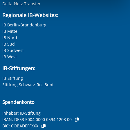
Funktionen sind. Diese Cookies setzen wir aufgrund
können Sie in unseren Datenschutzeinstellungen jederzeit
Delta-Netz Transfer
Adresse (PLZ, Ort, Strasse)
widerrufen:
Datenschutz
berechtigter Interessen und daher unabhängig von einer
Regionale IB-Websites:
Einwilligung.
IB Berlin-Brandenburg
IB Mitte
Ihre E-Mail-Adresse
*
IB Nord
IB Süd
Zur Aktivierung der Videos Marketing-Cookies hier
IB Südwest
zulassen
Ihre Telefonnummer
IB West
IB-Stiftungen:
IB-Stiftung
Betreff ihrer Anfrage
Stiftung Schwarz-Rot-Bunt
Ihre Nachricht
*
Spendenkonto
Inhaber: IB-Stiftung
IBAN:
DE53 5004 0000 0594 1208 00
BIC:
COBADEFFXXX