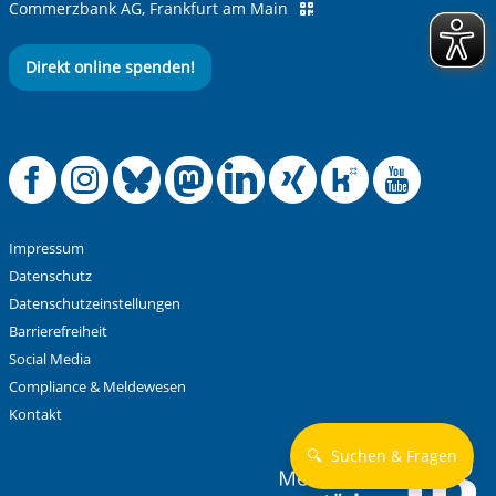
Commerzbank AG, Frankfurt am Main
Direkt online spenden!
Anti-Roboter-Verifizierung
Hier klicken
Friendly
Captcha ⇗
Offizielle Facebook
Offizielle Instag
Offizielle Blue
Offizielle M
Offizielle
Offiziel
Offiz
Off
Alle Informationen zum Schutz der Daten sind sind in
unserer
Datenschutzerklärung
aufrufbar.
Absenden
Impressum
Datenschutz
Datenschutzeinstellungen
Barrierefreiheit
Social Media
Compliance & Meldewesen
Kontakt
🔍
Suchen & Fragen