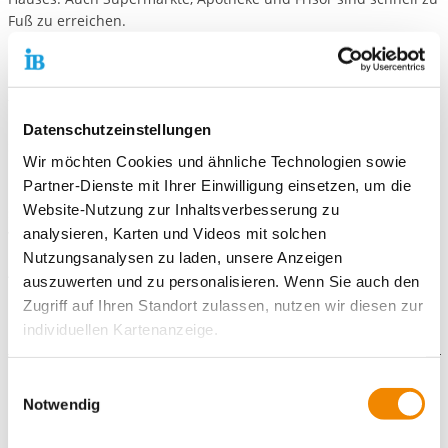
Fuß zu erreichen.
Die Betreuung und die am individuellen Bedarf orientierte
Förderung findet täglich im Anschluss an die Arbeit bzw. den
tagesstrukturierenden Maßnahmen der Bewohner*innen statt.
Dies ist der Rahmen, in dem neue Fähigkeiten und
Datenschutzeinstellungen
Selbstständigkeit erlernt und eingeübt, aber auch bestehende
Wir möchten Cookies und ähnliche Technologien sowie
Fertigkeiten erhalten und gefestigt werden. Neben den
Partner-Dienste mit Ihrer Einwilligung einsetzen, um die
notwendigen Aktivitäten wie Einkaufen, Kochen, Putzen, die
Website-Nutzung zur Inhaltsverbesserung zu
sich jeweils eine Wohngemeinschaft teilen, gibt es regelmäßig
analysieren, Karten und Videos mit solchen
vielseitige Angebote für gemeinsame Freizeitgestaltung.
Nutzungsanalysen zu laden, unsere Anzeigen
Am Wochenende sind die Mitarbeitenden auch tagsüber im
auszuwerten und zu personalisieren. Wenn Sie auch den
Haus.
Zugriff auf Ihren Standort zulassen, nutzen wir diesen zur
individuellen Kartenanzeige.
Soweit es für diese Zwecke erforderlich ist, erhalten
Einwilligungsauswahl
Weitere Angebote
unsere Partner Daten wie Ihre IP-Adresse und
Notwendig
verarbeiten diese zusammen mit Daten von anderen
Wohnhaus Borkenberg