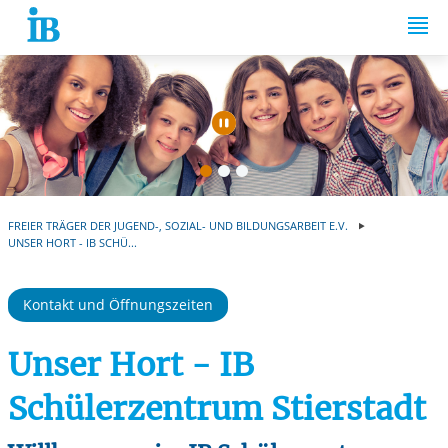
Springe zum Inhalt
Automatische Wiede
FREIER TRÄGER DER JUGEND-, SOZIAL- UND BILDUNGSARBEIT E.V.
UNSER HORT - IB SCHÜ...
Kontakt und Öffnungszeiten
Unser Hort - IB
Schülerzentrum Stierstadt