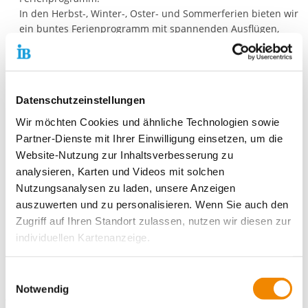
In den Herbst-, Winter-, Oster- und Sommerferien bieten wir
ein buntes Ferienprogramm mit spannenden Ausflügen,
leckeren Kochprojekten und kreativen wie sportlichen
Aktivitäten. Ein echtes Highlight für die Kinder – mit viel Spaß
und neuen Erfahrungen!
Datenschutzeinstellungen
Unser Team
Wir möchten Cookies und ähnliche Technologien sowie
Im Schülerzentrum arbeiten qualifizierte und engagierte
Partner-Dienste mit Ihrer Einwilligung einsetzen, um die
Fachkräfte:
Website-Nutzung zur Inhaltsverbesserung zu
analysieren, Karten und Videos mit solchen
Sozialarbeiter*innen mit staatlicher Anerkennung
Nutzungsanalysen zu laden, unsere Anzeigen
Erzieher*innen
auszuwerten und zu personalisieren. Wenn Sie auch den
Duale Studierende
Zugriff auf Ihren Standort zulassen, nutzen wir diesen zur
FSJler*innen
individuellen Kartenanzeige.
Praktikantinnen*Praktikanten, z. B. im Rahmen des
Fachabiturs
Soweit es für diese Zwecke erforderlich ist, erhalten
Einwilligungsauswahl
Unser Team bringt Herz, Kompetenz und Vielfalt in die tägliche
unsere Partner Daten wie Ihre IP-Adresse und
Notwendig
Arbeit mit den Kindern.
verarbeiten diese zusammen mit Daten von anderen