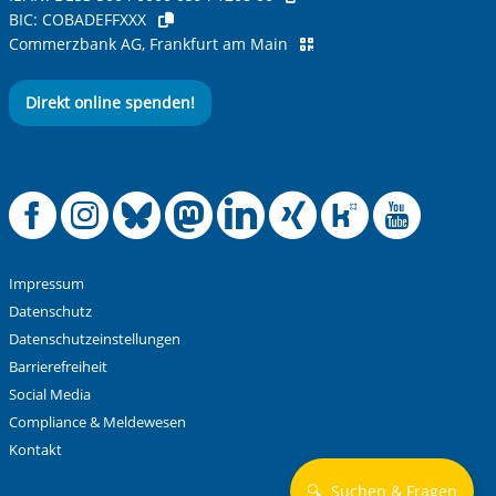
BIC:
COBADEFFXXX
Ihre Nachricht
*
Commerzbank AG, Frankfurt am Main
Direkt online spenden!
Offizielle Facebook
Offizielle Instag
Offizielle Blue
Offizielle M
Offizielle
Offiziel
Offiz
Off
Anti-Roboter-Verifizierung
Hier klicken
Friendly
Captcha ⇗
Impressum
Alle Informationen zum Schutz der Daten sind sind in
Datenschutz
unserer
Datenschutzerklärung
aufrufbar.
Datenschutzeinstellungen
Barrierefreiheit
Absenden
Social Media
Compliance & Meldewesen
Kontakt
🔍
Suchen & Fragen