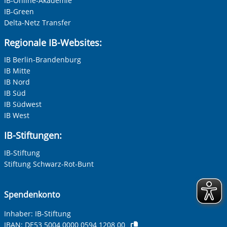
IB-Online-Akademie
IB-Green
Delta-Netz Transfer
Nachname, Vorname
*
Regionale IB-Websites:
IB Berlin-Brandenburg
IB Mitte
Adresse (PLZ, Ort, Strasse)
IB Nord
IB Süd
IB Südwest
IB West
Ihre E-Mail-Adresse
*
IB-Stiftungen:
IB-Stiftung
Ihre Telefonnummer
Stiftung Schwarz-Rot-Bunt
Spendenkonto
Betreff ihrer Anfrage
Inhaber: IB-Stiftung
IBAN:
DE53 5004 0000 0594 1208 00