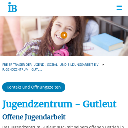
Springe zum Inhalt
Automatische Wiede
FREIER TRÄGER DER JUGEND-, SOZIAL- UND BILDUNGSARBEIT E.V.
JUGENDZENTRUM - GUTL...
Kontakt und Öffnungszeiten
Jugendzentrum - Gutleut
Offene Jugendarbeit
Das Jugendzentrum Gutleut (JUZ) mit seinem offenen Betrieb in