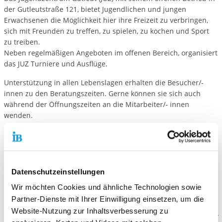
der Gutleutstraße 121, bietet Jugendlichen und jungen
Erwachsenen die Möglichkeit hier ihre Freizeit zu verbringen,
sich mit Freunden zu treffen, zu spielen, zu kochen und Sport
zu treiben.
Neben regelmäßigen Angeboten im offenen Bereich, organisiert
das JUZ Turniere und Ausflüge.
Unterstützung in allen Lebenslagen erhalten die Besucher/-
innen zu den Beratungszeiten. Gerne können sie sich auch
während der Öffnungszeiten an die Mitarbeiter/- innen
wenden.
Zusätzlich
bieten wir das Angebot der Schülerhilfe für Kinder
ab der ersten bis zur sechsten Klasse t
äglich von 14 - 16:30 Uhr
an.
Datenschutzeinstellungen
Aktuelles z.B. unseren Wochenplan und neue Angebote findet
ihr immer auf Instagram: >>
ib_juz_gutleut
Wir möchten Cookies und ähnliche Technologien sowie
Partner-Dienste mit Ihrer Einwilligung einsetzen, um die
Website-Nutzung zur Inhaltsverbesserung zu