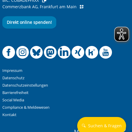
BIC:
COBADEFFXXX
Ihre Nachricht
*
Commerzbank AG, Frankfurt am Main
Direkt online spenden!
Offizielle Facebook
Offizielle Instag
Offizielle Blue
Offizielle M
Offizielle
Offiziel
Offiz
Off
Anti-Roboter-Verifizierung
Hier klicken
Friendly
Captcha ⇗
Impressum
Alle Informationen zum Schutz der Daten sind sind in
Datenschutz
unserer
Datenschutzerklärung
aufrufbar.
Datenschutzeinstellungen
Barrierefreiheit
Absenden
Social Media
Compliance & Meldewesen
Kontakt
🔍
Suchen & Fragen