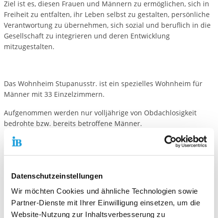
Ziel ist es, diesen Frauen und Männern zu ermöglichen, sich in
Freiheit zu entfalten, ihr Leben selbst zu gestalten, persönliche
Verantwortung zu übernehmen, sich sozial und beruflich in die
Gesellschaft zu integrieren und deren Entwicklung
mitzugestalten.
Das Wohnheim Stupanusstr. ist ein spezielles Wohnheim für
Männer mit 33 Einzelzimmern.
Aufgenommen werden nur volljährige von Obdachlosigkeit
bedrohte bzw. bereits betroffene Männer.
Unsere pädagogischen MitarbeiterInnen in der
Wohnungslosenhilfe arbeiten eng mit anderen Institutionen
und Ämtern zusammen.
Datenschutzeinstellungen
Dazu gehören:
Wir möchten Cookies und ähnliche Technologien sowie
Jugend- und Sozialamt der Stadt Frankfurt,
Partner-Dienste mit Ihrer Einwilligung einsetzen, um die
Jobcenter/ Agentur für Arbeit,
Website-Nutzung zur Inhaltsverbesserung zu