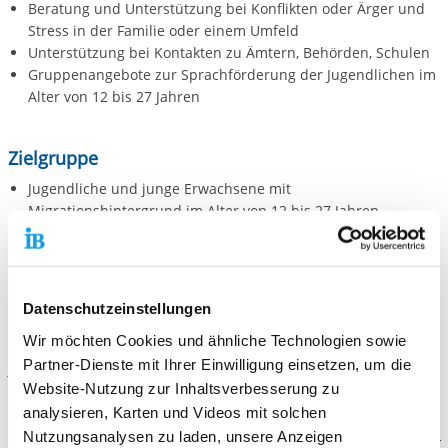
Beratung und Unterstützung bei Konflikten oder Ärger und
Stress in der Familie oder einem Umfeld
Unterstützung bei Kontakten zu Ämtern, Behörden, Schulen
Gruppenangebote zur Sprachförderung der Jugendlichen im
Alter von 12 bis 27 Jahren
Zielgruppe
Jugendliche und junge Erwachsene mit
Migrationshintergrund im Alter von 12 bis 27 Jahren
Mitarbeiter*innen von Institutionen und Initiativen, die mit
jungen Migrantinnen und Migranten arbeiten
Eltern von jungen Migrantinnen*Migranten
Datenschutzeinstellungen
Ziele
Wir möchten Cookies und ähnliche Technologien sowie
Der Jugendmigrationsdienst (JMD) Lollar ist ein Fachdienst für
Partner-Dienste mit Ihrer Einwilligung einsetzen, um die
junge Menschen mit Migrationshintergrund.
Website-Nutzung zur Inhaltsverbesserung zu
Wir unterstützen bei der sprachlichen, beruflichen, schulischen
und sozialen Integration in unsere Gesellschaft.
analysieren, Karten und Videos mit solchen
Nutzungsanalysen zu laden, unsere Anzeigen