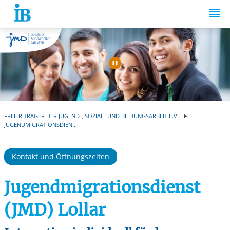
Springe zum Inhalt
Automatische Wiede
FREIER TRÄGER DER JUGEND-, SOZIAL- UND BILDUNGSARBEIT E.V.
JUGENDMIGRATIONSDIEN...
Kontakt und Öffnungszeiten
Jugendmigrationsdienst
(JMD) Lollar