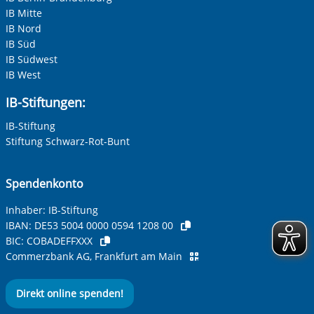
IB Mitte
Ihre E-Mail-Adresse
*
IB Nord
IB Süd
Zur Aktivierung der Videos Marketing-Cookies hier
IB Südwest
zulassen
Ihre Telefonnummer
IB West
IB-Stiftungen:
IB-Stiftung
Betreff ihrer Anfrage
Stiftung Schwarz-Rot-Bunt
Ihre Nachricht
*
Spendenkonto
Inhaber: IB-Stiftung
IBAN:
DE53 5004 0000 0594 1208 00
BIC:
COBADEFFXXX
Commerzbank AG, Frankfurt am Main
Direkt online spenden!
Anti-Roboter-Verifizierung