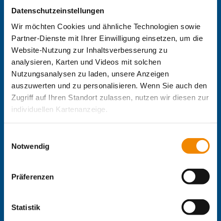
Datenschutzeinstellungen
Zentrale IB-Websites:
Wir möchten Cookies und ähnliche Technologien sowie
Die Internationale Arbeit des IB
Partner-Dienste mit Ihrer Einwilligung einsetzen, um die
IB-Personalentwicklung
Website-Nutzung zur Inhaltsverbesserung zu
IB-Schulen
analysieren, Karten und Videos mit solchen
IB-Kindertageseinrichtungen
Nutzungsanalysen zu laden, unsere Anzeigen
IB-Freiwilligendienste
auszuwerten und zu personalisieren. Wenn Sie auch den
IB-Jugendmigrationsdienste
Zugriff auf Ihren Standort zulassen, nutzen wir diesen zur
IB-Online-Akademie
individuellen Kartenanzeige.
IB-Green
Delta-Netz Transfer
Soweit es für diese Zwecke erforderlich ist, erhalten
Einwilligungsauswahl
Regionale IB-Websites:
unsere Partner Daten wie Ihre IP-Adresse und
Notwendig
verarbeiten diese zusammen mit Daten von anderen
IB Berlin-Brandenburg
IB Mitte
Websites. Die Partner erkennen mitunter auch, wenn Sie
Präferenzen
IB Nord
zum Website-Besuch verschiedene Geräte verwenden,
IB Süd
und verknüpfen die Daten geräteübergreifend. Dabei
IB Südwest
kann die Datenübertragung in Drittländer (insb. die USA)
Statistik
IB West
nicht ausgeschlossen werden. Dort ist kein der EU