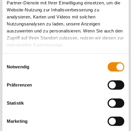
Partner-Dienste mit Ihrer Einwilligung einsetzen, um die
Website-Nutzung zur Inhaltsverbesserung zu
analysieren, Karten und Videos mit solchen
Nutzungsanalysen zu laden, unsere Anzeigen
auszuwerten und zu personalisieren. Wenn Sie auch den
Zugriff auf Ihren Standort zulassen, nutzen wir diesen zur
individuellen Kartenanzeige.
Soweit es für diese Zwecke erforderlich ist, erhalten
Einwilligungsauswahl
unsere Partner Daten wie Ihre IP-Adresse und
Notwendig
verarbeiten diese zusammen mit Daten von anderen
Websites. Die Partner erkennen mitunter auch, wenn Sie
Präferenzen
zum Website-Besuch verschiedene Geräte verwenden,
und verknüpfen die Daten geräteübergreifend. Dabei
kann die Datenübertragung in Drittländer (insb. die USA)
Statistik
nicht ausgeschlossen werden. Dort ist kein der EU
gleichwertiges Datenschutzniveau gewährleistet, was zu
Marketing
Projekte und Kooperationen
zusätzlichen Risiken für Ihre Daten führen kann.