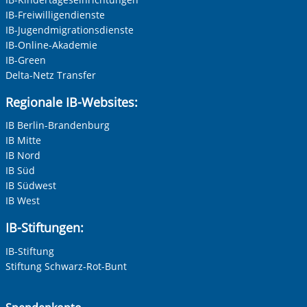
IB-Freiwilligendienste
Neutrale Anrede
IB-Jugendmigrationsdienste
Unternehmen
IB-Online-Akademie
IB-Green
Delta-Netz Transfer
Nachname, Vorname
*
Regionale IB-Websites:
IB Berlin-Brandenburg
IB Mitte
Adresse (PLZ, Ort, Strasse)
IB Nord
IB Süd
IB Südwest
IB West
Ihre E-Mail-Adresse
*
IB-Stiftungen:
IB-Stiftung
Ihre Telefonnummer
Stiftung Schwarz-Rot-Bunt