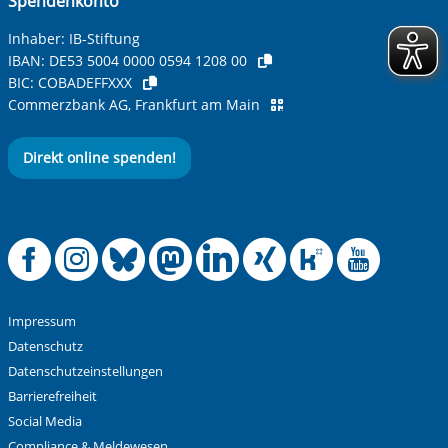
Spendenkonto
Betreff ihrer Anfrage
Inhaber: IB-Stiftung
IBAN:
DE53 5004 0000 0594 1208 00
BIC:
COBADEFFXXX
Ihre Nachricht
*
Commerzbank AG, Frankfurt am Main
Direkt online spenden!
Offizielle Facebook
Offizielle Instag
Offizielle Blue
Offizielle M
Offizielle
Offiziel
Offiz
Off
Anti-Roboter-Verifizierung
Hier klicken
Friendly
Captcha ⇗
Impressum
Alle Informationen zum Schutz der Daten sind sind in
Datenschutz
unserer
Datenschutzerklärung
aufrufbar.
Datenschutzeinstellungen
Barrierefreiheit
Absenden
Social Media
Compliance & Meldewesen