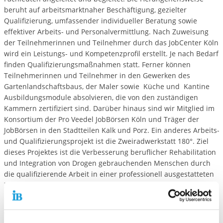
beruht auf arbeitsmarktnaher Beschäftigung, gezielter
Qualifizierung, umfassender individueller Beratung sowie
effektiver Arbeits- und Personalvermittlung. Nach Zuweisung
der Teilnehmerinnen und Teilnehmer durch das JobCenter Köln
wird ein Leistungs- und Kompetenzprofil erstellt. Je nach Bedarf
finden Qualifizierungsmaßnahmen statt. Ferner können
Teilnehmerinnen und Teilnehmer in den Gewerken des
Gartenlandschaftsbaus, der Maler sowie Küche und Kantine
Ausbildungsmodule absolvieren, die von den zuständigen
Kammern zertifiziert sind. Darüber hinaus sind wir Mitglied im
Konsortium der Pro Veedel JobBörsen Köln und Träger der
JobBörsen in den Stadtteilen Kalk und Porz. Ein anderes Arbeits-
und Qualifizierungsprojekt ist die Zweiradwerkstatt 180°. Ziel
dieses Projektes ist die Verbesserung beruflicher Rehabilitation
und Integration von Drogen gebrauchenden Menschen durch
die qualifizierende Arbeit in einer professionell ausgestatteten
Zweiradwerkstatt. Dieses Projekt führen wir in enger
Kooperation mit der AIDS Hilfe Köln.
Weitere Angebote des Arbeitsprojektes finden Sie an unserem