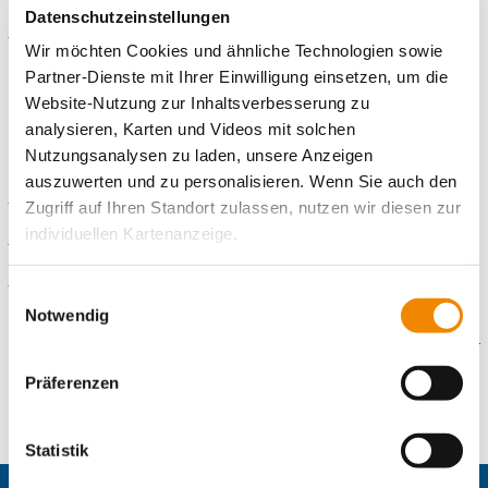
Standort in der
Siegburger Straße 215
und
Arbeitsprojekt Köln -
Datenschutzeinstellungen
Bocklemünd
.
Wir möchten Cookies und ähnliche Technologien sowie
Zudem sind wir Gesellschafter der KKB GmbH.
Partner-Dienste mit Ihrer Einwilligung einsetzen, um die
Website-Nutzung zur Inhaltsverbesserung zu
analysieren, Karten und Videos mit solchen
Besuchen Sie uns auf unseren Seiten im Internet:
Nutzungsanalysen zu laden, unsere Anzeigen
auszuwerten und zu personalisieren. Wenn Sie auch den
www.zweiradwerkstatt180grad.de
Zugriff auf Ihren Standort zulassen, nutzen wir diesen zur
individuellen Kartenanzeige.
www.konsortium-koeln.de
www.ib-zukunftsagentur.de
Soweit es für diese Zwecke erforderlich ist, erhalten
Einwilligungsauswahl
unsere Partner Daten wie Ihre IP-Adresse und
Notwendig
verarbeiten diese zusammen mit Daten von anderen
Websites. Die Partner erkennen mitunter auch, wenn Sie
Präferenzen
Weitere Angebote
zum Website-Besuch verschiedene Geräte verwenden,
und verknüpfen die Daten geräteübergreifend. Dabei
Zweiradwerkstatt 180 Grad
kann die Datenübertragung in Drittländer (insb. die USA)
Statistik
Schuldnerberatung Köln
nicht ausgeschlossen werden. Dort ist kein der EU
moDUle