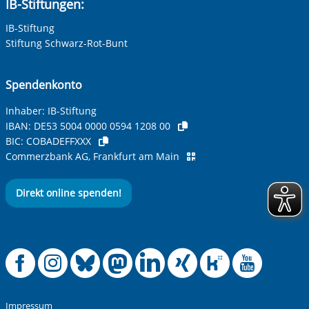
IB-Stiftungen:
IB-Stiftung
Stiftung Schwarz-Rot-Bunt
Spendenkonto
Inhaber: IB-Stiftung
IBAN:
DE53 5004 0000 0594 1208 00
BIC:
COBADEFFXXX
Commerzbank AG, Frankfurt am Main
Direkt online spenden!
Offizielle Facebook
Offizielle Instag
Offizielle Blue
Offizielle M
Offizielle
Offiziel
Offiz
Off
Impressum