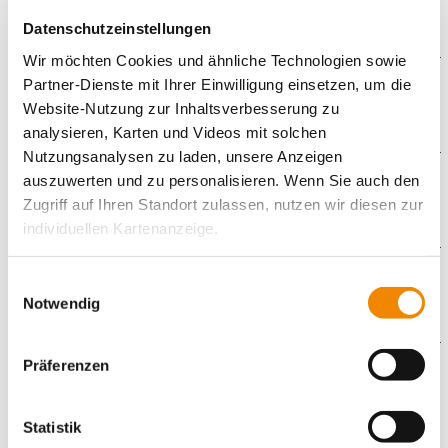
Datenschutzeinstellungen
Wir möchten Cookies und ähnliche Technologien sowie
Partner-Dienste mit Ihrer Einwilligung einsetzen, um die
Downloads
Website-Nutzung zur Inhaltsverbesserung zu
analysieren, Karten und Videos mit solchen
Flyer_mobileHilfen_150819_1.pdf
Nutzungsanalysen zu laden, unsere Anzeigen
auszuwerten und zu personalisieren. Wenn Sie auch den
Galerie
Zugriff auf Ihren Standort zulassen, nutzen wir diesen zur
individuellen Kartenanzeige.
Soweit es für diese Zwecke erforderlich ist, erhalten
Einwilligungsauswahl
Kontaktformular
unsere Partner Daten wie Ihre IP-Adresse und
Notwendig
verarbeiten diese zusammen mit Daten von anderen
Die mit einem Sternchen (
*
) gekennzeichneten Felder sind
Websites. Die Partner erkennen mitunter auch, wenn Sie
Pflichtfelder.
Präferenzen
zum Website-Besuch verschiedene Geräte verwenden,
Video
Anrede
*
und verknüpfen die Daten geräteübergreifend. Dabei
kann die Datenübertragung in Drittländer (insb. die USA)
Keine Angabe
Statistik
Zum Aktivieren der Videowiedergabe müssen Sie auf den
nicht ausgeschlossen werden. Dort ist kein der EU