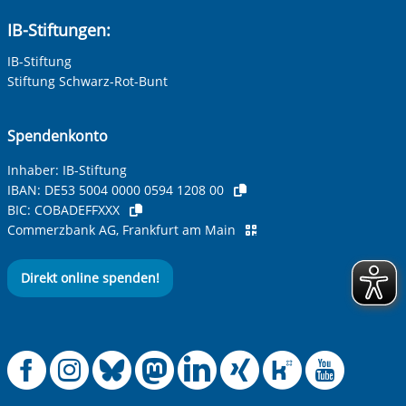
IB-Stiftungen:
IB-Stiftung
Betreff ihrer Anfrage
Stiftung Schwarz-Rot-Bunt
Ihre Nachricht
*
Spendenkonto
Inhaber: IB-Stiftung
IBAN:
DE53 5004 0000 0594 1208 00
BIC:
COBADEFFXXX
Commerzbank AG, Frankfurt am Main
Direkt online spenden!
Anti-Roboter-Verifizierung
Hier klicken
Friendly
Captcha ⇗
Offizielle Facebook
Offizielle Instag
Offizielle Blue
Offizielle M
Offizielle
Offiziel
Offiz
Off
Alle Informationen zum Schutz der Daten sind sind in
unserer
Datenschutzerklärung
aufrufbar.