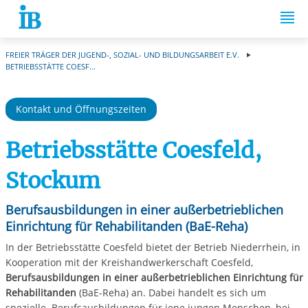
Springe zum Inhalt
FREIER TRÄGER DER JUGEND-, SOZIAL- UND BILDUNGSARBEIT E.V.
BETRIEBSSTÄTTE COESF...
Kontakt und Öffnungszeiten
Betriebsstätte Coesfeld,
Stockum
Berufsausbildungen in einer außerbetrieblichen
Einrichtung für Rehabilitanden (BaE-Reha)
In der Betriebsstätte Coesfeld bietet der Betrieb Niederrhein, in
Kooperation mit der Kreishandwerkerschaft Coesfeld,
Berufsausbildungen in einer außerbetrieblichen Einrichtung für
Rehabilitanden
(BaE-Reha) an. Dabei handelt es sich um
spezielle Berufsausbildungen für jene jungen Menschen, bei