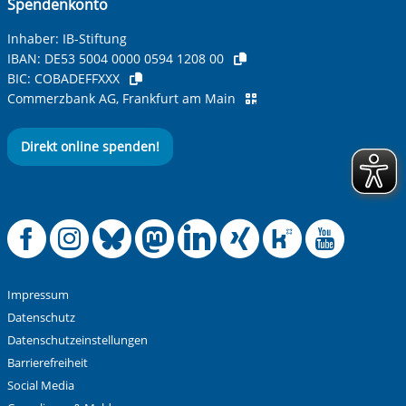
Spendenkonto
Betreff ihrer Anfrage
Inhaber: IB-Stiftung
IBAN:
DE53 5004 0000 0594 1208 00
BIC:
COBADEFFXXX
Ihre Nachricht
*
Commerzbank AG, Frankfurt am Main
Direkt online spenden!
Offizielle Facebook
Offizielle Instag
Offizielle Blue
Offizielle M
Offizielle
Offiziel
Offiz
Off
Anti-Roboter-Verifizierung
Hier klicken
Friendly
Captcha ⇗
Impressum
Alle Informationen zum Schutz der Daten sind sind in
Datenschutz
unserer
Datenschutzerklärung
aufrufbar.
Datenschutzeinstellungen
Barrierefreiheit
Absenden
Social Media