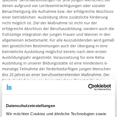
denen aufgrund von Lernbeeinträchtigungen oder sozialer
Benachteiligung die Aufnahme bzw. der erfolgreiche Abschluss
einer betrieblichen Ausbildung ohne zusätzliche Förderung
nicht möglich ist. Ziel der Maßnahme ist nicht nur der
erfolgreiche Abschluss der Berufsausbildung, sondern auch die
frühzeitige Integration der jungen Frauen und Männer in den
allgemeinen Arbeitsmarkt. Für alle Auszubildenden wird gemäß
den gesetzlichen Bestimmungen auch der Übergang in eine
betriebliche Ausbildung möglichst bereits nach dem ersten
Ausbildungsjahr angestrebt. Voraussetzung für eine Reha-
Ausbildung in unserer Bildungsstätte ist eine mindestens 6-
monatige Teilnahme der förderbedürftigen jungen Menschen
(bis 25 Jahre) an einer berufsvorbereitenden Maßnahme. Der
Förderbedarf muss von der zuständigen Dienststelle der
Agentur für Arbeit festgestellt werden. Die BaE-Reha bieten wir
in Coesfeld seit 2005 für die Berufsbilder
Holzbearbeiter/in,
Hauswirtschaftshelfer/in, Metallbearbeiter/in und Bau- und
Metallmaler/in
an.
Datenschutzeinstellungen
Wir möchten Cookies und ähnliche Technologien sowie