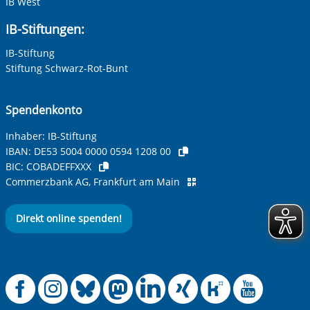
IB West
Ihre E-Mail-Adresse
*
IB-Stiftungen:
IB-Stiftung
Ihre Telefonnummer
Stiftung Schwarz-Rot-Bunt
Spendenkonto
Betreff ihrer Anfrage
Inhaber: IB-Stiftung
IBAN:
DE53 5004 0000 0594 1208 00
BIC:
COBADEFFXXX
Ihre Nachricht
*
Commerzbank AG, Frankfurt am Main
Direkt online spenden!
Offizielle Facebook
Offizielle Instag
Offizielle Blue
Offizielle M
Offizielle
Offiziel
Offiz
Off
Anti-Roboter-Verifizierung