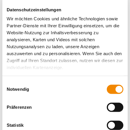
Die Ziele des Angebots:
Datenschutzeinstellungen
Aktivierung von Stärken und Ressourcen der Familie und
Wir möchten Cookies und ähnliche Technologien sowie
Erarbeitung von Bewältigungsstrategien in Krisensituationen.
Partner-Dienste mit Ihrer Einwilligung einsetzen, um die
Verselbständigung der Familie nach angemessener
Betreuungsdauer.
Website-Nutzung zur Inhaltsverbesserung zu
Neues Erleben und Erlernen mit sich und anderen durch
analysieren, Karten und Videos mit solchen
Stärkung und Entwicklung der persönlichen Resourcen und
Nutzungsanalysen zu laden, unsere Anzeigen
sozialen Kompetenzen.
auszuwerten und zu personalisieren. Wenn Sie auch den
Zugriff auf Ihren Standort zulassen, nutzen wir diesen zur
Ansprechpartner:
individuellen Kartenanzeige.
Caroline Bomberg
Soweit es für diese Zwecke erforderlich ist, erhalten
Einwilligungsauswahl
Tel.: 0170 1970423
unsere Partner Daten wie Ihre IP-Adresse und
Notwendig
verarbeiten diese zusammen mit Daten von anderen
Websites. Die Partner erkennen mitunter auch, wenn Sie
Präferenzen
zum Website-Besuch verschiedene Geräte verwenden,
Kontaktformular
und verknüpfen die Daten geräteübergreifend. Dabei
kann die Datenübertragung in Drittländer (insb. die USA)
Statistik
Die mit einem Sternchen (
*
) gekennzeichneten Felder sind