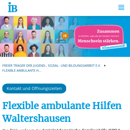
Springe zum Inhalt
Automatische Wiede
FREIER TRÄGER DER JUGEND-, SOZIAL- UND BILDUNGSARBEIT E.V.
FLEXIBLE AMBULANTE H...
Kontakt und Öffnungszeiten
Flexible ambulante Hilfen
Waltershausen