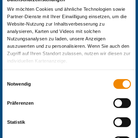
Die Internationale Arbeit des IB
Wir möchten Cookies und ähnliche Technologien sowie
IB-Personalentwicklung
Partner-Dienste mit Ihrer Einwilligung einsetzen, um die
IB-Schulen
Website-Nutzung zur Inhaltsverbesserung zu
IB-Kindertageseinrichtungen
analysieren, Karten und Videos mit solchen
IB-Freiwilligendienste
Nutzungsanalysen zu laden, unsere Anzeigen
IB-Jugendmigrationsdienste
auszuwerten und zu personalisieren. Wenn Sie auch den
IB-Online-Akademie
Zugriff auf Ihren Standort zulassen, nutzen wir diesen zur
IB-Green
Delta-Netz Transfer
individuellen Kartenanzeige.
Regionale IB-Websites:
Soweit es für diese Zwecke erforderlich ist, erhalten
Einwilligungsauswahl
unsere Partner Daten wie Ihre IP-Adresse und
IB Berlin-Brandenburg
Notwendig
IB Mitte
verarbeiten diese zusammen mit Daten von anderen
IB Nord
Websites. Die Partner erkennen mitunter auch, wenn Sie
Präferenzen
IB Süd
zum Website-Besuch verschiedene Geräte verwenden,
IB Südwest
und verknüpfen die Daten geräteübergreifend. Dabei
IB West
kann die Datenübertragung in Drittländer (insb. die USA)
Statistik
nicht ausgeschlossen werden. Dort ist kein der EU
IB-Stiftungen:
gleichwertiges Datenschutzniveau gewährleistet, was zu