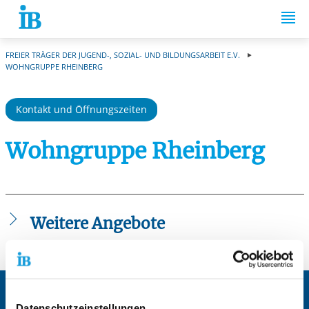
Springe zum Inhalt
FREIER TRÄGER DER JUGEND-, SOZIAL- UND BILDUNGSARBEIT E.V.
WOHNGRUPPE RHEINBERG
Kontakt und Öffnungszeiten
Wohngruppe Rheinberg
Weitere Angebote
Wohngruppe Rheinberg
Zentrale IB-Websites:
Datenschutzeinstellungen